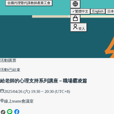
全國代理暨代課教師產業工會
我們使用 cookies 來提升您的瀏覽體驗並分析網站流量。
您的
✓
繁體中文
English
日
選擇將套用於所有 oen.tw 網站。
欲了解更多有關我們使用
cookies 的詳情，請參閱我們的
隱私權政策
。
全部拒絕
接受所有 Cookie
登入
我們使用 cookies 提升瀏覽體驗並分析流量。
隱私權政策
拒絕
接受
活動購票
活動已結束
給老師的心理支持系列講座－職場霸凌篇
2025/04/26 (六) 19:30 ~ 20:30 (UTC+8)
線上teams會議室