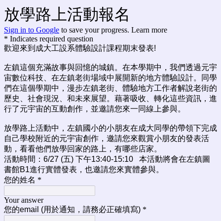
放學路上活動報名
Sign in to Google
to save your progress.
Learn more
* Indicates required question
歡迎來到成大工設系體驗設計課程期末發表!
左鎮這個充滿故事與回憶的城鎮。
在本學期中，我們
透過元宇
宙數位科技、在
左鎮老街場域中展開新的地方體驗設計。同學
們在這個學期中，漫步左鎮老街、體驗地方工作者解說老街的
歷史、社會現況、和未來展望。藉著吸收、轉化這些資訊，進
行了元宇宙的互動創作，並邀請您來一同線上參與。
放學路上活動中，左鎮國小的小朋友在成大同學的帶領下完成
自己學校附近的元宇宙創作，邀請您來觀賞小朋友的發表活
動，看看他們放學回家的路上，有哪些店家。
活動時間：6/27 (五) 下午13:40-15:10
本活動將會在左鎮圖
書館B1進行實體發表，也邀請您來實體參與。
您的姓名
*
Your answer
您的email (用於通知，請務必正確填寫)
*