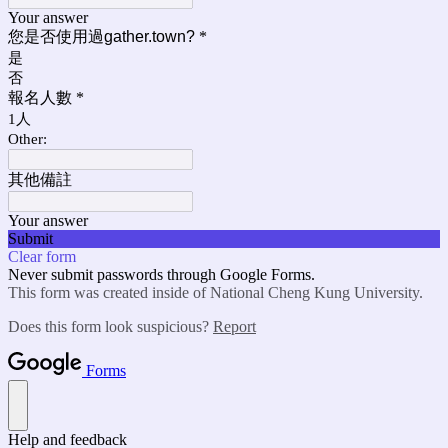
Your answer
您是否使用過gather.town?
*
是
否
報名人數
*
1人
Other:
其他備註
Your answer
Submit
Clear form
Never submit passwords through Google Forms.
This form was created inside of National Cheng Kung University.
Does this form look suspicious?
Report
Forms
Help and feedback