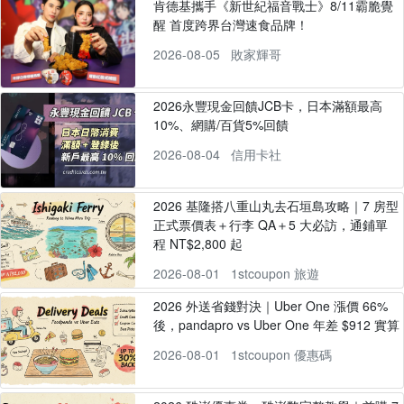
肯德基攜手《新世紀福音戰士》8/11霸脆覺
醒 首度跨界台灣速食品牌！
2026-08-05
敗家輝哥
2026永豐現金回饋JCB卡，日本滿額最高
10%、網購/百貨5%回饋
2026-08-04
信用卡社
2026 基隆搭八重山丸去石垣島攻略｜7 房型
正式票價表＋行李 QA＋5 大必訪，通鋪單
程 NT$2,800 起
2026-08-01
1stcoupon 旅遊
2026 外送省錢對決｜Uber One 漲價 66%
後，pandapro vs Uber One 年差 $912 實算
2026-08-01
1stcoupon 優惠碼