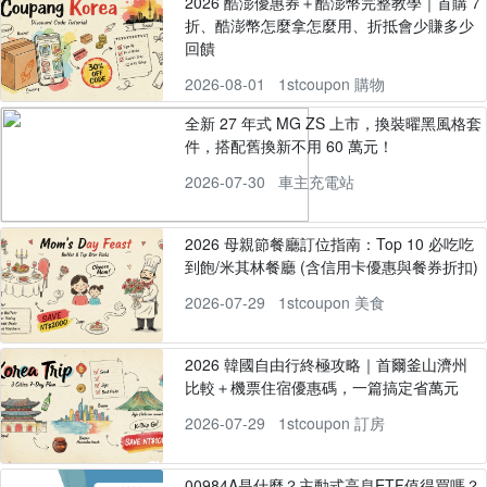
2026 酷澎優惠券＋酷澎幣完整教學｜首購 7
折、酷澎幣怎麼拿怎麼用、折抵會少賺多少
回饋
2026-08-01
1stcoupon 購物
全新 27 年式 MG ZS 上市，換裝曜黑風格套
件，搭配舊換新不用 60 萬元！
2026-07-30
車主充電站
2026 母親節餐廳訂位指南：Top 10 必吃吃
到飽/米其林餐廳 (含信用卡優惠與餐券折扣)
2026-07-29
1stcoupon 美食
2026 韓國自由行終極攻略｜首爾釜山濟州
比較＋機票住宿優惠碼，一篇搞定省萬元
2026-07-29
1stcoupon 訂房
00984A是什麼？主動式高息ETF值得買嗎？