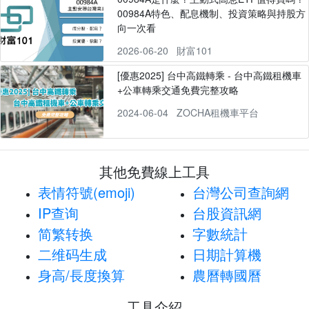
00984A特色、配息機制、投資策略與持股方
向一次看
2026-06-20
財富101
[優惠2025] 台中高鐵轉乘 - 台中高鐵租機車
+公車轉乘交通免費完整攻略
2024-06-04
ZOCHA租機車平台
其他免費線上工具
表情符號(emoji)
台灣公司查詢網
IP查询
台股資訊網
简繁转换
字數統計
二维码生成
日期計算機
身高/長度換算
農曆轉國曆
工具介紹