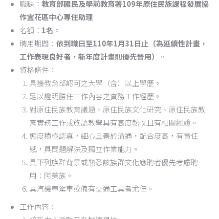
職缺：
教育部國民及學前教育署109年原住民族課程發展協
作宜花區中心專任助理
名額：
1名
。
聘用期間：
依到職日至110年1月31日止（為延續性計畫，
工作表現良好者，新年度計畫則優先晉用）
。
資格條件：
具獲教育部認可之大學（含）以上學歷。
足以證明勝任工作內容之實務工作經歷。
對原住民族教育議題、原住民族文化研究、原住民族教
育實務工作或族語教學具有高度熱忱且有相關經驗。
態度積極認真，細心且善於溝通，配合度高，有責任
感，具問題解決及獨立作業能力。
具下列族群背景或熟悉該族群文化應聘者優先考慮聘
用：阿美族。
具汽機車駕車或備有交通工具者尤佳。
工作內容：