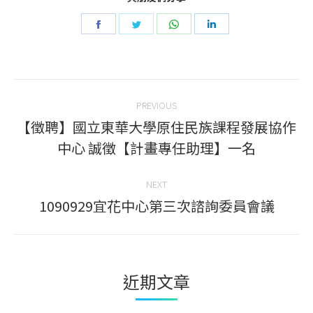
Share
Share
Share
Share
on
on
on
on
Facebook
Twitter
WhatsApp
LinkedIn
Post
PREVIOUS
navigation
【徵聘】國立東華大學原住民族課程發展協作
Previous
中心 誠徵【計畫專任助理】一名
post:
NEXT
1090929宜花中心第三次諮詢委員會議
Next
post:
近期文章