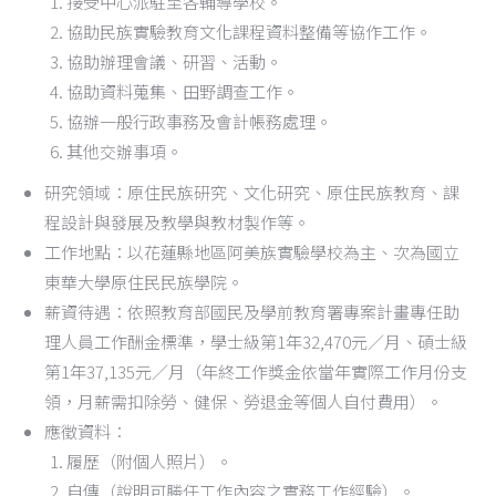
接受中心派駐至各輔導學校。
協助民族實驗教育文化課程資料整備等協作工作。
協助辦理會議、研習、活動。
協助資料蒐集、田野調查工作。
協辦一般行政事務及會計帳務處理。
其他交辦事項。
研究領域：原住民族研究、文化研究、原住民族教育、課
程設計與發展及教學與教材製作等。
工作地點：以花蓮縣地區阿美族實驗學校為主、次為國立
東華大學原住民民族學院。
薪資待遇：依照教育部國民及學前教育署專案計畫專任助
理人員工作酬金標準，學士級第1年32,470元／月、碩士級
第1年37,135元／月（年終工作獎金依當年實際工作月份支
領，月薪需扣除勞、健保、勞退金等個人自付費用）。
應徵資料：
履歷（附個人照片）。
自傳（說明可勝任工作內容之實務工作經驗）。