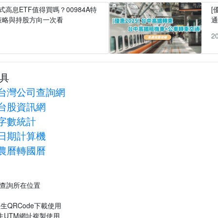
式高息ETF值得買嗎？00984A特
[
策略與持股方向一次看
1
2
具
台灣公司查詢網
台股資訊網
字數統計
日期計算機
農曆轉國曆
P查詢所在位置
生QRCode下載使用
生UTM網址複製使用