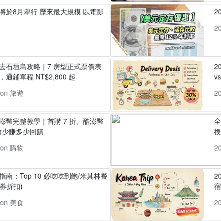
」將於8月舉行 歷來最大規模 以電影
2
2
丸去石垣島攻略｜7 房型正式票價表
2
通鋪單程 NT$2,800 起
v
pon 旅遊
2
酷澎幣完整教學｜首購 7 折、酷澎幣
全
會少賺多少回饋
換
pon 購物
2
指南：Top 10 必吃吃到飽/米其林餐
2
券折扣)
pon 美食
2