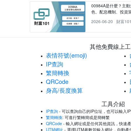
00984A是什麼？主動
色、配息機制、投資
2026-06-20
財富10
其他免費線上工
表情符號(emoji)
IP查詢
繁簡轉換
QRCode
身高/長度換算
工具介紹
IP查詢
- 可以查詢自己的IP位址，也可以輸入I
繁簡轉換
: 可進行繁轉簡或是簡轉繁
QRCode
- 輸入網址或是任何其他資訊，快速產
UTM網址
- 選擇UTM參數並輸入網址，自動產