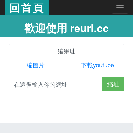
回首頁
歡迎使用 reurl.cc
縮網址
縮圖片
下載youtube
縮址