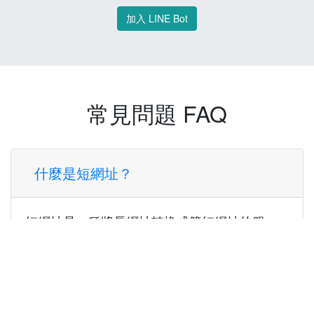
加入 LINE Bot
常見問題 FAQ
什麼是短網址？
短網址是一種將長網址轉換成簡短網址的服
務，讓您可以更方便地分享連結。
使用短網址有什麼好處？