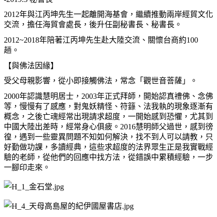
2012年與江丙坤先生一起離開海基會，繼續推動兩岸經貿文化
交流，擔任海貿會處長，後升任副秘書長、秘書長。
2012~2018年陪著江丙坤先生赴大陸交流、關懷台商約100
趟。
【與佛法因緣】
受父母親影響，從小即接觸佛法，常念「觀世音菩薩」。
2000年認識慧明居士，2003年正式拜師，開始認真禮佛、念佛
等，慢慢有了感應，對鬼妖精怪、符籙、法我執的現象逐漸有
概念，之後亡魂經常出現請求超度，一開始感到恐懼，尤其到
中國大陸出差時，經常身心俱疲。2016慧明師父過世，感到徬
徨，遇到一些靈異問題不知如何解決，找不到人可以請教，只
好勤做功課，多讀經典，這些求超度的法界眾生正是我實戰經
驗的老師，從他們的回應中找方法，從錯誤中累積經驗，一步
一腳印走來。