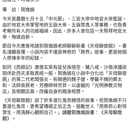
專 訪：賀逸娟
今天是農曆七月十五「中元節」，三官大帝中地官大帝聖誕。
由於地官大帝掌管地府五嶽大帝、五嶽眾真人等事務，也負責
考察所有人的功過福禍，因此，許多人會在這一天祭拜地官大
帝，悔過自新。
節目今天應景地請到賀逸娟老師聊聊新書《天母聊齋館》。書
名淺顯易懂，小說內容不僅是神奇的「跨界」故事，更是她個
人修煉多年的紀錄。
如同《西遊記》唐僧玄奘有徒兒孫悟空、豬八戒、沙悟淨護送
陪伴赴西天求取真經一般，賀逸娟在小說中分化出「天母聊齋
館」的第二代老闆張炎、有眼通的魏子健，學藝不精的鄭太
和、法師長蔡老、芳療師林芳菲，以虛擬的「光明佛教文物
店」及相關店員，改編自身的親身經歷。
《天母聊齋館》說了許多渡化鬼祟精怪的故事，但賀逸娟不只
要渡化鬼祟，更希望傳遞正信正念，鼓勵世人「用慈悲心對待
眾生、用清靜心觀照自己。」
請聽賀逸娟說書：《天母聊齋
館》。