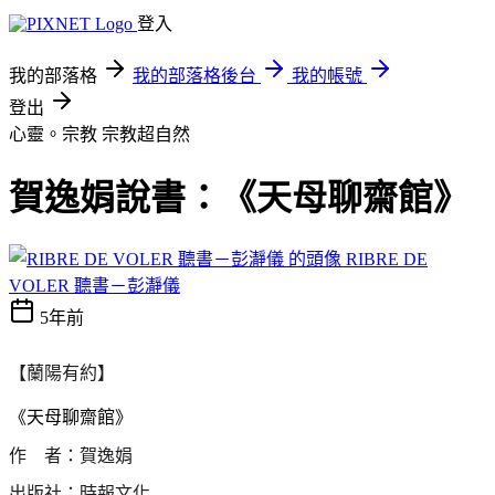
登入
我的部落格
我的部落格後台
我的帳號
登出
心靈。宗教
宗教超自然
賀逸娟說書：《天母聊齋館》
RIBRE DE
VOLER 聽書－彭瀞儀
5年前
【蘭陽有約】
《天母聊齋館》
作 者：賀逸娟
出版社：時報文化