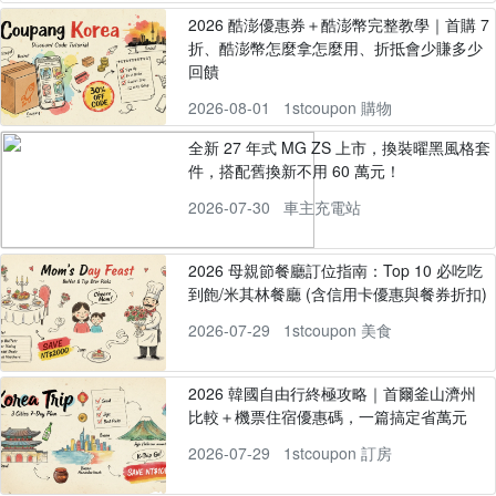
2026 酷澎優惠券＋酷澎幣完整教學｜首購 7
折、酷澎幣怎麼拿怎麼用、折抵會少賺多少
回饋
2026-08-01
1stcoupon 購物
全新 27 年式 MG ZS 上市，換裝曜黑風格套
件，搭配舊換新不用 60 萬元！
2026-07-30
車主充電站
2026 母親節餐廳訂位指南：Top 10 必吃吃
到飽/米其林餐廳 (含信用卡優惠與餐券折扣)
2026-07-29
1stcoupon 美食
2026 韓國自由行終極攻略｜首爾釜山濟州
比較＋機票住宿優惠碼，一篇搞定省萬元
2026-07-29
1stcoupon 訂房