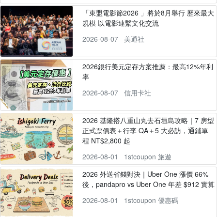
「東盟電影節2026 」將於8月舉行 歷來最大
規模 以電影連繫文化交流
2026-08-07
美通社
2026銀行美元定存方案推薦：最高12%年利
率
2026-08-07
信用卡社
2026 基隆搭八重山丸去石垣島攻略｜7 房型
正式票價表＋行李 QA＋5 大必訪，通鋪單
程 NT$2,800 起
2026-08-01
1stcoupon 旅遊
2026 外送省錢對決｜Uber One 漲價 66%
後，pandapro vs Uber One 年差 $912 實算
2026-08-01
1stcoupon 優惠碼