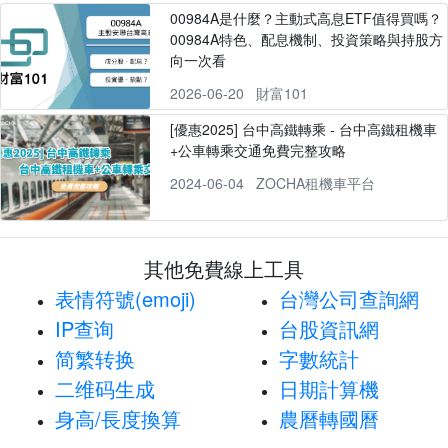
00984A是什麼？主動式高息ETF值得買嗎？
00984A特色、配息機制、投資策略與持股方
向一次看
2026-06-20
財富101
[優惠2025] 台中高鐵轉乘 - 台中高鐵租機車
+公車轉乘交通免費完整攻略
2024-06-04
ZOCHA租機車平台
其他免費線上工具
表情符號(emoji)
台灣公司查詢網
IP查询
台股資訊網
简繁转换
字數統計
二维码生成
日期計算機
身高/長度換算
農曆轉國曆