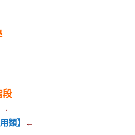
學
階段
】
←
應用類】
←