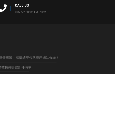
CALL US
886-7-6158000 Ext. 6802
加碼優惠等，詳情請至公路總局網站查詢！
.8.4教職員掛號郵件清單
政人員自衛消防編組訓練(B組)事宜-人員異動提醒
8.3 學生掛號郵件清單 (請務必自行點閱附加清單)
政公告] 115.8.3教職員掛號郵件清單