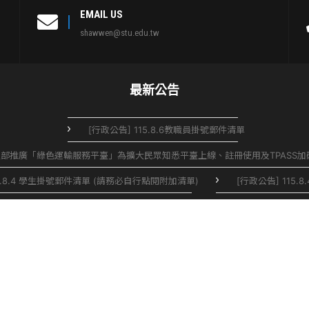
EMAIL US
shawwen@stu.edu.tw
最新公告
[行政公告] 115.8.6教職員掛號郵件清單
交通部推廣「綠色運輸服務平臺」為擴大民眾知悉平臺上線、註冊使用及TPASS
15.8.4 學生掛號郵件清單 (請務必自行點閱附加清單)
[行政公告] 115
年訓練【C(民)組】事宜-人員異動提醒
[行政公告] 本校115年下半年行
10日(週一)，如需服務之同仁或同學，煩請儘早申請
[行政公告] 115.
-原僑外陸生暨住宿服務組搬遷至行政大樓並更名為生活輔導組(二)
[行