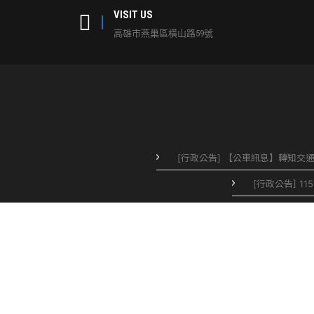
VISIT US
高雄市燕巢區橫山路59號
[行政公告] 【公車訊息】轉知
[行政公告] 1
[行政公告] 本校115年度民防防護團常
[行政公告] 下次法律諮詢為115年8月
[行政公告] 辦公室搬遷公告