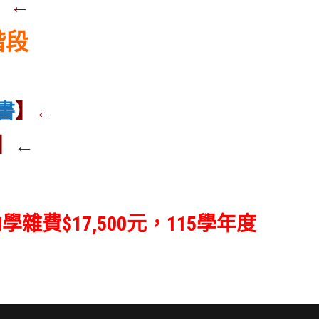
】
←
階段
書
】←
】
←
費$17,500元，115學年度