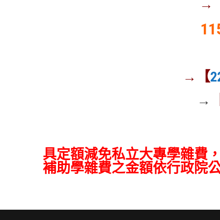
→
1
→【
→
具定額減免私立大專學雜費，11
補助學雜費之金額依行政院