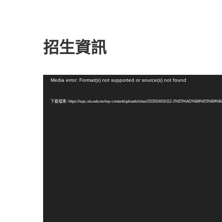
招生資訊
視
Media error: Format(s) not supported or source(s) not found
訊
播
下載檔案: https://wpc.stu.edu.tw/wp-content/uploads/sites/22/2024/03/112-2%E5%
放
器