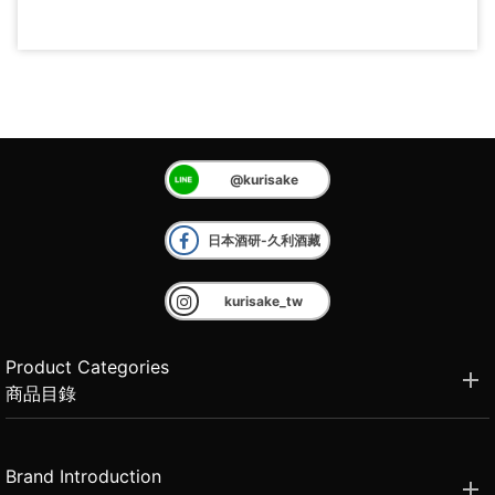
@kurisake
日本酒研-久利酒藏
kurisake_tw
Product Categories
商品目錄
Brand Introduction