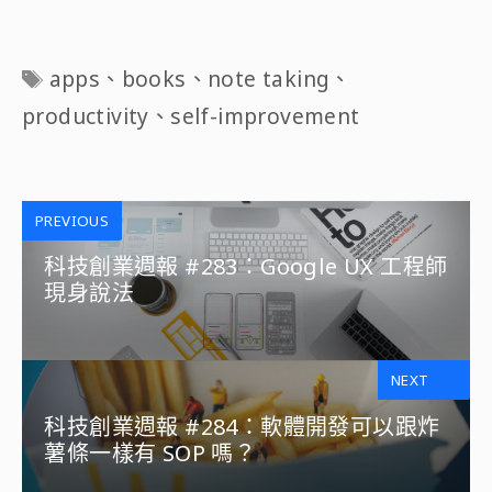
標
apps
、
books
、
note taking
、
籤
productivity
、
self-improvement
PREVIOUS
科技創業週報 #283：Google UX 工程師
現身說法
NEXT
科技創業週報 #284：軟體開發可以跟炸
薯條一樣有 SOP 嗎？