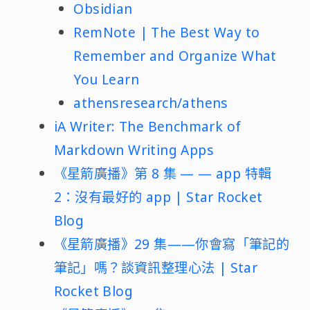
Obsidian
RemNote | The Best Way to
Remember and Organize What
You Learn
athensresearch/athens
iA Writer: The Benchmark of
Markdown Writing Apps
《星箭廣播》第 8 集 — — app 特輯
2：沒有最好的 app | Star Rocket
Blog
《星箭廣播》29 集——你會寫「筆記的
筆記」嗎？談資訊整理心法 | Star
Rocket Blog