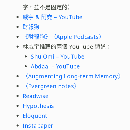
字，並不是固定的）
威宇 & 阿堯 – YouTube
財報狗
‎《財報狗》（Apple Podcasts）
林威宇推薦的兩個 YouTube 頻道：
Shu Omi – YouTube
Abdaal – YouTube
〈Augmenting Long-term Memory〉
〈Evergreen notes〉
Readwise
Hypothesis
Eloquent
Instapaper