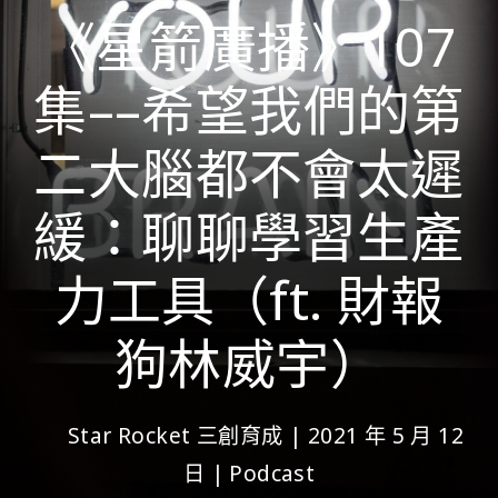
《星箭廣播》107
集––希望我們的第
二大腦都不會太遲
緩：聊聊學習生產
力工具（ft. 財報
狗林威宇）
Star Rocket 三創育成
|
2021 年 5 月 12
日
|
Podcast