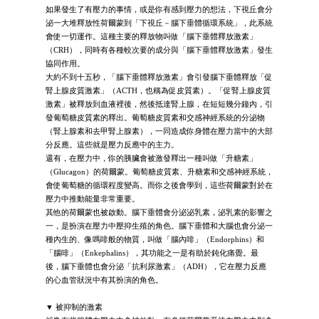
如果發生了有壓力的事情，或是你有感到壓力的想法，下視丘會分
泌一大堆釋放性荷爾蒙到「下視丘－腦下垂體循環系統」，此系統
會使一切運作。這種主要的釋放物叫做「腦下垂體釋放激素」
（CRH），同時有各種較次要的成分與「腦下垂體釋放激素」發生
協同作用。
大約不到十五秒，「腦下垂體釋放激素」會引發腦下垂體釋放「促
腎上腺皮質激素」（ACTH，也稱為促皮質素）。「促腎上腺皮質
激素」被釋放到血液裡後，然後抵達腎上腺，在短短幾分鐘內，引
發葡萄糖皮質素的釋出。葡萄糖皮質素和交感神經系統的分泌物
（腎上腺素和去甲腎上腺素），一同造成你身體在壓力當中的大部
分反應。這些就是壓力反應中的主力。
還有，在壓力中，你的胰臟會被激發釋出一種叫做「升糖素」
（Glucagon）的荷爾蒙。葡萄糖皮質素、升糖素和交感神經系統，
會使葡萄糖的循環程度變高。而你之後會學到，這些荷爾蒙對於在
壓力中推動能量非常重要。
其他的荷爾蒙也被啟動。腦下垂體會分泌泌乳素，泌乳素的影響之
一，是扮演在壓力中壓抑生殖的角色。腦下垂體和大腦也會分泌一
種內生的、像嗎啡般的物質，叫做「腦內啡」（Endorphins）和
「腦啡」（Enkephalins），其功能之一是有助於鈍化痛覺。最
後，腦下垂體也會分泌「抗利尿激素」（ADH），它在壓力反應
的心血管狀況中有其扮演的角色。
▼ 被抑制的激素