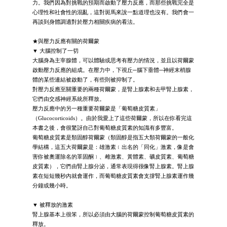
力。我們因為對挑戰的預期而啟動了壓力反應，而那些挑戰完全是
心理性和社會性的混亂，這對斑馬來說一點道理也沒有。我們會一
再談到身體調適對於壓力相關疾病的看法。
★與壓力反應有關的荷爾蒙
▼ 大腦控制了一切
大腦身為主宰腺體，可以體驗或思考有壓力的情況，並且以荷爾蒙
啟動壓力反應的組成。在壓力中，下視丘─腦下垂體─神經末梢腺
體的某些連結被啟動了，有些則被抑制了。
對壓力反應至關重要的兩種荷爾蒙，是腎上腺素和去甲腎上腺素，
它們由交感神經系統所釋放。
壓力反應中的另一種重要荷爾蒙是「葡萄糖皮質素」
（Glucocorticoids）。由於我愛上了這些荷爾蒙，所以在你看完這
本書之後，會很驚訝自己對葡萄糖皮質素的知識有多豐富。
葡萄糖皮質素是類固醇荷爾蒙（類固醇是指五大類荷爾蒙的一般化
學結構，這五大荷爾蒙是：雄激素﹝出名的「同化」激素，像是會
害你被奧運除名的睪固酮﹞、雌激素、黃體素、礦皮質素、葡萄糖
皮質素），它們由腎上腺分泌，通常表現得很像腎上腺素。腎上腺
素在短短幾秒內就會運作，而葡萄糖皮質素會支撐腎上腺素運作幾
分鐘或幾小時。
▼ 被釋放的激素
腎上腺基本上很笨，所以必須由大腦的荷爾蒙控制葡萄糖皮質素的
釋放。