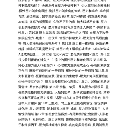
抑制免疫功能？ ‧免疫為何在壓力中被抑制？ ‧令人驚訝的免疫機制
‧慢性壓力與疾病風險 ‧測試壓力與疾病的連結 ‧壓力和癌症 ‧癌症與
奇蹟 ‧最後補充：醫學史的怪談 第9章 壓力和疼痛 ‧痛覺感知的基
本知識 ‧痛感的感覺調節 ‧久到不正常的痛 ‧無大腦就不會痛 ‧壓力
引起的痛覺缺失 ‧為什麼牙醫診所的背景音樂使人疼痛？ ‧疼痛和慢
性壓力 第10章 壓力與記憶 ‧記憶如何運作的入門課 ‧在壓力下改善
你的記憶力 ‧焦慮：一些伏筆 ‧當壓力持續太久 ‧壓力對海馬迴的傷
害 ‧對人類海馬迴的損害為何？ 第11章 壓力和一夜好眠 ‧睡眠的基
礎課 ‧當睡眠不足是壓力源 ‧當壓力成了睡眠的破壞者 ‧A造成B造成
A造成B造成…… 第12章 老化和死亡 ‧老化的有機體和壓力 ‧為什麼
很少看到很老的鮭魚？ ‧主流中的慢性壓力和老化過程 第13章 為
何心理壓力讓人很有壓力？ ‧心理壓力源的組成基石 ‧各項因素的交
互作用 ‧關於可預測性的一些細節 ‧關於控制的一些細節 第14章 壓
力和憂鬱症 ‧憂鬱症的症狀 ‧憂鬱症的生物學 ‧壓力如何與憂鬱症的
生物學交互作用？ ‧壓力與憂鬱症的心理動力 ‧壓力、習得的無助與
憂鬱症 ‧整合各項因素 第15章 性格、氣質，及其壓力相關後果 ‧靈
長類的性格與壓力的關係 ‧人類的世界：對研究結果抱持質疑 ‧精神
疾病和不正常的壓力反應 ‧A型性格在心血管生理學中的角色 ‧當生
活中只有壓抑 第16章 上癮者、腎上腺素上癮者與愉悅 ‧愉悅的神
經化學 ‧壓力與獎賞 ‧腎上腺素上癮者 ‧成癮 ‧壓力與物質濫用 ‧人造
愉悅的領域 第17章 低社會位階觀點 ‧有尾動物的社會位階 ‧人類有
位階嗎？ ‧社經地位、壓力與疾病 ‧醫療照護取得權的難題 ‧風險因
子和保護因子 ‧壓力與社經地位梯度 ‧真的窮與覺得窮 ‧貧困與豐足