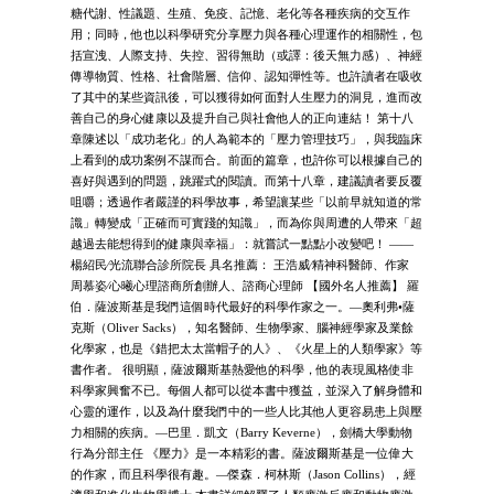
糖代謝、性議題、生殖、免疫、記憶、老化等各種疾病的交互作
用；同時，他也以科學研究分享壓力與各種心理運作的相關性，包
括宣洩、人際支持、失控、習得無助（或譯：後天無力感）、神經
傳導物質、性格、社會階層、信仰、認知彈性等。也許讀者在吸收
了其中的某些資訊後，可以獲得如何面對人生壓力的洞見，進而改
善自己的身心健康以及提升自己與社會他人的正向連結！ 第十八
章陳述以「成功老化」的人為範本的「壓力管理技巧」，與我臨床
上看到的成功案例不謀而合。前面的篇章，也許你可以根據自己的
喜好與遇到的問題，跳躍式的閱讀。而第十八章，建議讀者要反覆
咀嚼；透過作者嚴謹的科學故事，希望讓某些「以前早就知道的常
識」轉變成「正確而可實踐的知識」，而為你與周遭的人帶來「超
越過去能想得到的健康與幸福」：就嘗試一點點小改變吧！ ——
楊紹民∕光流聯合診所院長 具名推薦： 王浩威∕精神科醫師、作家
周慕姿∕心曦心理諮商所創辦人、諮商心理師 【國外名人推薦】 羅
伯．薩波斯基是我們這個時代最好的科學作家之一。—奧利弗•薩
克斯（Oliver Sacks），知名醫師、生物學家、腦神經學家及業餘
化學家，也是《錯把太太當帽子的人》、《火星上的人類學家》等
書作者。 很明顯，薩波爾斯基熱愛他的科學，他的表現風格使非
科學家興奮不已。每個人都可以從本書中獲益，並深入了解身體和
心靈的運作，以及為什麼我們中的一些人比其他人更容易患上與壓
力相關的疾病。—巴里．凱文（Barry Keverne），劍橋大學動物
行為分部主任 《壓力》是一本精彩的書。薩波爾斯基是一位偉大
的作家，而且科學很有趣。—傑森．柯林斯（Jason Collins），經