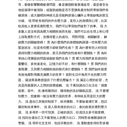
等，都會影響醫療健康問題，像是膽固醇會塞滿血管，還是會安全
地從循環中被清除；或脂肪細胞是否不受胰島素控制而導致我們有
糖尿病；或大腦裡的神經元是否能夠撐過心臟停止導致缺氧的那五
分鐘。 现 即使有相同的外在壓力源，某些人的身體與心理，比其
他其他人更擅長應對壓力。我們可以學習他們做對了的事。 现 大
多數人並沒有因為壓力相關疾病而失能，我們可以在生理上和心理
上採取應對方式，並獲得驚人的成功。 問對問題、精闢解答， 解
鎖壓力的關鍵密碼！ 贯 為什麼我們的身體能夠調適一些有壓力的
緊急狀況，但是有些壓力卻使我們生病？ 贯 為什麼有些人特別容
易得到壓力相關的疾病，那又與我們的性格有什麼關係？ 贯 為何
單純心理層面的問題就能使我們生病？ 贯 壓力與我們多容易得到
憂鬱症、多快速老化、記憶力好不好，有什麼關係？ 贯 我們的社
會階層，又與壓力相關疾病的模式有什麼關係？ 贯 我們如何能更
有效地應對周圍充滿壓力的世界？ 面對生活中無所不在的壓力問
題， 薩波斯基教授提供了什麼抗壓偏方？ 浅 滿足心裡的欲望，尤
其是與親愛的人之間的肢體接觸。 浅 千萬別讓自己生活在「感覺
貧窮」當中。 浅 擁有睡得好、睡得飽的良好睡眠品質。 浅 不要懼
怕壓力，想建構一個沒有壓力源的世界，有時候反而是巨大的壓
力。 浅 盡自己所能控制當下，保持樂觀，不要做最壞打算，想試
圖控制未來事件。 浅 當人類有挫折的出口，會比較善於應對壓力
源。 浅 多尋求一些可預測、正確的資訊，但資訊太多可能更糟。
浅 找到合適自己又不傷害他人的壓力出口，同時對各種雞湯保持
警惕。 浅 尋求社交支持，包括宗教信仰。 浅 運動會使得你對多種