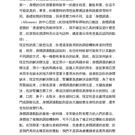
第一，身體的任何測量都有個單一的最佳程度、數值和量。但這不
可能是真的，畢竟，你睡覺時的理想血壓應該會和跳臺滑雪時不
同。基礎狀態的理想值，與承受壓力時不同。這是「身體調適」
（Allostasis）的中心思想（此領域用帶有禪味的口吻說，身體調適
是關於「透過變化而維持恆常」。我不確定自己真的懂這是什麼意
思，但當我在授課時丟出這句話時，總是會出現有意義且認同的點
頭）。
恆定性的第二個想法是，你透過某個局部的調節機制來達到理想
值，然而，身體調適觀點認知到，在任何時候都可能有不計其數的
不同調節方式，每一種都有著各自的結果。因此，假設加州缺水，
恆定性的解決辦法是，規定用小一點的馬桶水箱；身體調適的解決
辦法是，用小一點的馬桶水箱、說服人民節約用水、改從東南亞買
米而非在缺水的地方耕作需要大量用水的作物。或者假設你的身體
缺水，恆定性的解決辦法是，腎臟要負責解決這個問題，為了省水
而緊縮起來，少製造尿液；身體調適的解決辦法是，大腦負責解
決，告訴腎臟怎麼工作，傳送訊號到身體容易揮發水分的部位（皮
膚、口腔、鼻子）去取水，使你感到口渴。恆定性是去處理這個閥
門或那個玩意。身體調適觀點則是由大腦統整全身性的改變，通常
也包括改變行為。
身體調適觀點的最後一個特徵，非常吻合對有壓力的人們的看法。
身體搞了複雜的調節機制時，可不只是為了修正特定哪個出差錯的
點。在預期某一點會出差錯的時候，也會產生身體調適的改變。於
是我們再回去幾頁前的重點：我們不是因為被獵捕者追逐而感到壓