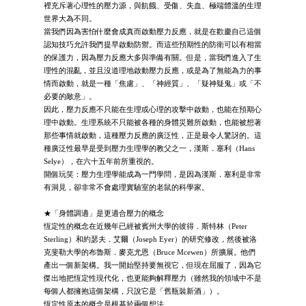
裡充斥著心理性的壓力源，與飢餓、受傷、失血、極端體溫的生理
世界大為不同。
當我們因為害怕什麼會成真而啟動壓力反應，就是在歡慶自己這個
認知技巧允許我們提早啟動防禦。而這些預期性的防衛可以有相當
的保護力，因為壓力反應大多與準備有關。但是，當我們進入了生
理性的混亂，並且沒道理地啟動壓力反應，或是為了無能為力的事
情而啟動，就是一種「焦慮」、「神經質」、「疑神疑鬼」或「不
必要的敵意」。
因此，壓力反應不只能在生理或心理的攻擊中啟動，也能在預期心
理中啟動。生理系統不只能被各種的身體災難所啟動，也能被想著
那些事情就啟動，這種壓力反應的廣泛性，正是最令人驚訝的。這
種廣泛性最早是受到壓力生理學的教父之一，漢斯．塞利（Hans
Selye），在六十五年前所重視的。
開個玩笑：壓力生理學能成為一門學問，是因為漢斯．塞利是非常
有洞見，卻非常不會處理實驗室的老鼠的科學家。
★「身體調適」是更適合壓力的概念
恆定性的概念在近幾年已經被賓州大學的彼得．斯特林（Peter
Sterling）和約瑟夫．艾爾（Joseph Eyer）的研究修改，然後被洛
克斐勒大學的布魯斯．麥克尤恩（Bruce Mcewen）所擴展。他們
產出一個新架構。我一開始堅持要無視它，但現在屈服了，因為它
傑出地把恆定性現代化，也更能夠解釋壓力（雖然我的領域中不是
每個人都擁抱這個架構，只說它是「舊瓶裝新酒」）。
恆定性原本的概念是根基於兩個想法。