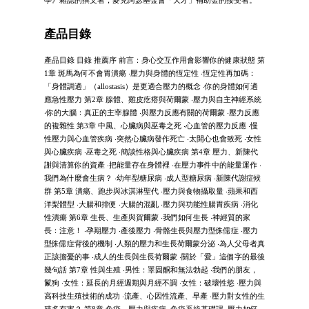
學》雜誌的撰文者，麥克阿瑟基金會「天才」補助金的接受者。
產品目錄
產品目錄 目錄 推薦序 前言：身心交互作用會影響你的健康狀態 第
1章 斑馬為何不會胃潰瘍 ‧壓力與身體的恆定性 ‧恆定性再加碼：
「身體調適」（allostasis）是更適合壓力的概念 ‧你的身體如何適
應急性壓力 第2章 腺體、雞皮疙瘩與荷爾蒙 ‧壓力與自主神經系統
‧你的大腦：真正的主宰腺體 ‧與壓力反應有關的荷爾蒙 ‧壓力反應
的複雜性 第3章 中風、心臟病與巫毒之死 ‧心血管的壓力反應 ‧慢
性壓力與心血管疾病 ‧突然心臟病發作死亡 ‧太開心也會致死 ‧女性
與心臟疾病 ‧巫毒之死 ‧簡談性格與心臟疾病 第4章 壓力、新陳代
謝與清算你的資產 ‧把能量存在身體裡 ‧在壓力事件中的能量運作 ‧
我們為什麼會生病？ ‧幼年型糖尿病 ‧成人型糖尿病 ‧新陳代謝症候
群 第5章 潰瘍、跑步與冰淇淋聖代 ‧壓力與食物攝取量 ‧蘋果和西
洋梨體型 ‧大腸和排便 ‧大腸的混亂 ‧壓力與功能性腸胃疾病 ‧消化
性潰瘍 第6章 生長、生產與賀爾蒙 ‧我們如何生長 ‧神經質的家
長：注意！ ‧孕期壓力 ‧產後壓力 ‧骨骼生長與壓力型侏儒症 ‧壓力
型侏儒症背後的機制 ‧人類的壓力和生長荷爾蒙分泌 ‧為人父母者真
正該擔憂的事 ‧成人的生長與生長荷爾蒙 ‧關於「愛」這個字的最後
幾句話 第7章 性與生殖 ‧男性：睪固酮和無法勃起 ‧我們的朋友，
鬣狗 ‧女性：延長的月經週期與月經不調 ‧女性：破壞性慾 ‧壓力與
高科技生殖技術的成功 ‧流產、心因性流產、早產 ‧壓力對女性的生
殖多有害？ 第8章 免疫、壓力與疾病 ‧免疫系統基礎課 ‧壓力如何