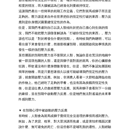
程度的情況，而大腦被認為已經進化到要維持恆定。
這讓我們產出一些簡單的初期工作定義，它們對斑馬或獅子而言是
足夠的。壓力源是來自外在世界把你的恆定性打破的東西；壓力反
應則是你身體試圖重建恆定性的作為。
但是，當我們考慮到自己以及人類傾向於把自己擔心到生病的情
況，我們不能把壓力源僅僅解讀為「打破你恆定性的東西」。壓力
源也可以是「對於將發生什麼的預期」。有時候我們夠聰明，可以
看出接下來會發生什麼，然後僅根據預期，就能開啟宛如事情真的
發生一樣的強烈壓力反應。
某些層面的預期性壓力並不僅限於人類，無論你是在荒涼的地鐵中
被一群流氓包圍的人類，還是與獅子面對面的斑馬，你的心臟都會
狂跳，即使還沒有什麼身體傷害發生。但是，我們不像認知層面較
簡單的物種，而是只要想著很久以後可能破壞我們恆定性的壓力
源，就會開啟壓力反應。例如，非洲農人看著一大群蝗蟲降臨在他
的作物上。他已經吃了足夠的早餐，也沒有因為挨餓而恆定性失
衡，但是這位農人仍會經歷壓力反應。斑馬和獅子會看到下一分鐘
的麻煩，並在預期中啟動壓力反應，但是牠們無法對遙遠的未來事
件感到壓力。
▼ 在預期心理中被啟動的壓力反應
有時候，人類會為斑馬或獅子覺得完全沒道理的事情而感到壓力。
例如，為了房貸、稅單、對大眾演講而焦慮，或是害怕求職面試要
說什麼、無可避免的死亡，但這些都不是哺乳類的通性。人類經驗