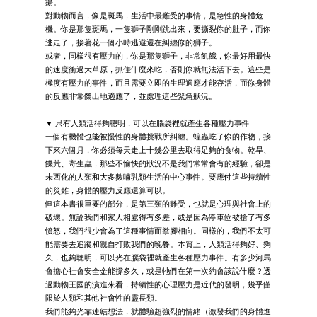
瘍。
對動物而言，像是斑馬，生活中最難受的事情，是急性的身體危
機。你是那隻斑馬，一隻獅子剛剛跳出來，要撕裂你的肚子，而你
逃走了，接著花一個小時逃避還在糾纏你的獅子。
或者，同樣很有壓力的，你是那隻獅子，非常飢餓，你最好用最快
的速度衝過大草原，抓住什麼來吃，否則你就無法活下去。這些是
極度有壓力的事件，而且需要立即的生理適應才能存活，而你身體
的反應非常傑出地適應了，並處理這些緊急狀況。
▼ 只有人類活得夠聰明，可以在腦袋裡就產生各種壓力事件
一個有機體也能被慢性的身體挑戰所糾纏。蝗蟲吃了你的作物，接
下來六個月，你必須每天走上十幾公里去取得足夠的食物。乾旱、
饑荒、寄生蟲，那些不愉快的狀況不是我們常常會有的經驗，卻是
未西化的人類和大多數哺乳類生活的中心事件。要應付這些持續性
的災難，身體的壓力反應還算可以。
但這本書很重要的部分，是第三類的難受，也就是心理與社會上的
破壞。無論我們和家人相處得有多差，或是因為停車位被搶了有多
憤怒，我們很少會為了這種事情而拳腳相向。同樣的，我們不太可
能需要去追蹤和親自打敗我們的晚餐。本質上，人類活得夠好、夠
久，也夠聰明，可以光在腦袋裡就產生各種壓力事件。有多少河馬
會擔心社會安全金能撐多久，或是牠們在第一次約會該說什麼？透
過動物王國的演進來看，持續性的心理壓力是近代的發明，幾乎僅
限於人類和其他社會性的靈長類。
我們能夠光靠連結想法，就體驗超強烈的情緒（激發我們的身體進