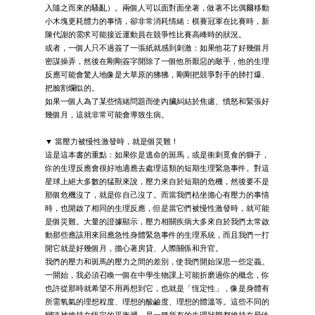
入隨之而來的騷亂）。兩個人可以面對面坐著，做著不比偶爾移動
小木塊更耗體力的事情，卻非常消耗情緒：棋賽冠軍在比賽時，新
陳代謝的需求可能接近運動員在競爭性比賽高峰時的狀況。
或者，一個人只不過簽了一張紙就感到刺激：如果他花了好幾個月
密謀操弄，然後在剛剛簽字開除了一個他所厭惡的敵手，他的生理
反應可能會驚人地像是大草原的狒狒，剛剛把競爭對手的肺打爆、
把臉割爛似的。
如果一個人為了某些情緒問題而使內臟糾結於焦慮、憤怒和緊張好
幾個月，這就非常可能會導致生病。
▼ 當壓力被慢性激發時，就是個災難！
這是這本書的重點：如果你是逃命的斑馬，或是衝刺覓食的獅子，
你的生理反應會很好地適應去處理這類的短期生理緊急事件。對這
星球上絕大多數的猛獸來說，壓力來自於短期的危機，然後要不是
那個危機沒了，就是你自己沒了。而當我們枯坐擔心有壓力的事情
時，也開啟了相同的生理反應，但是當它們被慢性激發時，就可能
是個災難。大量的證據顯示，壓力相關疾病大多來自於我們太常啟
動那些應該用來回應急性身體緊急事件的生理系統，而且我們一打
開它就是好幾個月，擔心著房貸、人際關係和升官。
我們的壓力和斑馬的壓力之間的差別，使我們開始深思一些定義。
一開始，我必須召喚一個在中學生物課上可能折磨過你的概念，你
也許從那時就希望不用再想到它，也就是「恆定性」，像是身體有
所需氧氣的理想程度、理想的酸鹼度、理想的體溫等。這些不同的
變項被維持在恆定的平衡裡，是一種所有的生理狀態都維持在最佳