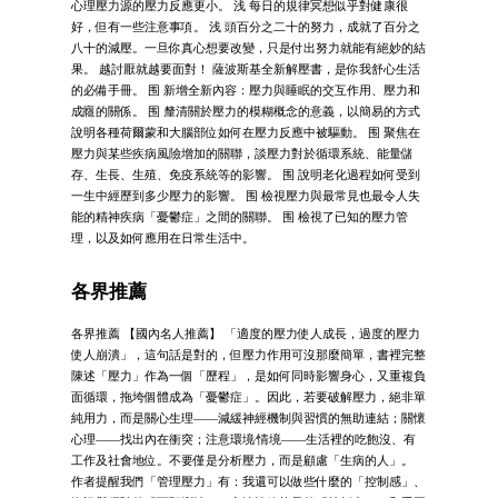
心理壓力源的壓力反應更小。 浅 每日的規律冥想似乎對健康很
好，但有一些注意事項。 浅 頭百分之二十的努力，成就了百分之
八十的減壓。一旦你真心想要改變，只是付出努力就能有絕妙的結
果。 越討厭就越要面對！ 薩波斯基全新解壓書，是你我舒心生活
的必備手冊。 围 新增全新內容：壓力與睡眠的交互作用、壓力和
成癮的關係。 围 釐清關於壓力的模糊概念的意義，以簡易的方式
說明各種荷爾蒙和大腦部位如何在壓力反應中被驅動。 围 聚焦在
壓力與某些疾病風險增加的關聯，談壓力對於循環系統、能量儲
存、生長、生殖、免疫系統等的影響。 围 說明老化過程如何受到
一生中經歷到多少壓力的影響。 围 檢視壓力與最常見也最令人失
能的精神疾病「憂鬱症」之間的關聯。 围 檢視了已知的壓力管
理，以及如何應用在日常生活中。
各界推薦
各界推薦 【國內名人推薦】 「適度的壓力使人成長，過度的壓力
使人崩潰」，這句話是對的，但壓力作用可沒那麼簡單，書裡完整
陳述「壓力」作為一個「歷程」，是如何同時影響身心，又重複負
面循環，拖垮個體成為「憂鬱症」。因此，若要破解壓力，絕非單
純用力，而是關心生理——減緩神經機制與習慣的無助連結；關懷
心理——找出內在衝突；注意環境∕情境——生活裡的吃飽沒、有
工作及社會地位。不要僅是分析壓力，而是顧慮「生病的人」。
作者提醒我們「管理壓力」有：我還可以做些什麼的「控制感」、