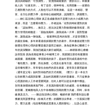
資訊與經驗的「可預測性」、宣洩情緒能量的「挫折出口」和重要
他人的「社會支持」。有了這些，很神奇地，光用想像——改變自
己應對壓力的方式，人類也可以不用胃潰瘍。 這是一本精彩、豐
富、全方位的壓力學，值得各位細細閱讀，認識壓力、調適壓力。
——林仁廷∕諮商心理師 真正造成傷害的不是壓力的大小或壓力的
來源，而是「怎麼看待壓力」，作者認為「在對的時候選對的策
略：「認知彈性」，換言之，想法決定壓力對個體的傷害程度，而
壓力管理的精髓是：「面臨強風時，讓我成為一片草；面對堅牆
時，讓我成為一陣強風。」 發展彈性思考的智慧，才是管理壓力
的最佳策略。多年來看過很多關於壓力的著作，而本書描述壓力對
個體生理和心理的影響是最詳盡而正確的，身為從事身心醫療三十
年的資深醫師，我強烈建議大家仔細閱讀。 ——林耕新∕耕心療癒
診所院長 因為長期從事青少年輔導工作，我更關注那些有嚴重情
緒困擾、適應困難、學習困境的孩子，是如何受到成長過程中的
「毒性壓力」影響，而在身體、心理及社會等方面，都狀況百出。
這些毒性壓力，常常發生在他們的原生家庭，更常與主要照顧者
（通常是父母）如何對待他們的方式有關。 《壓力》是一本全方
位剖析壓力成因與影響，及如何因應壓力的科普書籍，不只從事身
心照護的助人工作者需要閱讀，任何人都可以從這本書中獲益。
別等著身體病痛來敲門時，才意識到慢性壓力的威脅。你有機會超
前部屬，更幽雅地與人生中各種難以預期的壓力共處，同時，保有
健康及活力。 ——陳志恆∕諮商心理師、暢銷作家 我們看到這位榮
獲麥克阿瑟獎學金（俗稱天才獎）的國際頂尖學者，一方面探討壓
力、壓力反應（包括葡萄糖皮質素在人體的變化），以及心血管、