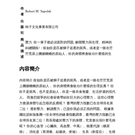
作
Robert M. Sapolsk
者
出
版
柿子文化事業有限公司
社
商
壓力: 你一輩子都必須面對的問題, 解開壓力與生理、精神的
品
糾纏關係!：假如你是匹被獅子追逐的斑馬，或者是一個在茫
描
茫荒原上饑腸轆轆的原始人，你的身體將會做出什麼樣的生
述
內容簡介
內容簡介 假如你是匹被獅子追逐的斑馬，或者是一個在茫茫荒原
上饑腸轆轆的原始人， 你的身體將會做出什麼樣的生理反應？ 但
你不是斑馬，也不是原始人，你是一個衣食無憂、生活舒適的現代
人。 而激烈競爭的社會卻會帶給你巨大的心理壓力， 這些心理壓
力會讓身體引起怎樣的反應呢？ 臺灣的壓力指數已在全球排名第
二位！ 透析壓力、解讀壓力，已是你我必須正視的問題。 根據美
國信諾保險集團一項全球性的健康指數調查，臺灣的壓力指數已在
全球排名第二位！而長期處於壓力下的身體，究竟會出現什麼毛病
呢？ 你的心血管（心臟病、高血壓、中風）、能量代謝（糖尿
病）、消化道（胃潰瘍、結腸炎、便秘）、生長（侏儒症）、生殖