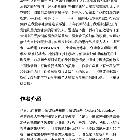
濟學和進化生物學博士 本書詳細解釋了人類應激反應和動物應激
反應之間的異同，與其他相關科學和健康的大眾市場書籍相比，這
本書的一個優勢是強調實驗科學，多年來，它塑造了我們對壓力的
理解。—保羅．格林（Paul Collins），臨床心理學家和認知行為治
療師 在我從事健康促進領域近二十年的時間裡，我經常遇到沒有
意識到壓力對健康的影響的人。透過這本書，我相信能啟發你了解
生活中不受控制的壓力的嚴重性。壓力管理始於你的頭腦，你可能
無法完全控制壓力源，但可以控制自己的思考和反應方式！—潔西
卡．基希爾（Jessica Kisiel），企業健身專家、心臟康復運動生理
學家 薩波斯基成功地解釋了技術資料，使讀者能够理解相同的生
理反應，非常適合應對短期的身體緊急情况，但被心理或其他原因
長期激發時，可能會變成潛在的災難……作者在敘述上有一種語言
和影像的方法，你會發現有很多吸引人的地方。—《華盛頓郵報》
羅伯．薩波斯基巧妙地剖析了人類壓力反應的解剖結構。—《華爾
街日報》
作者介紹
作者介紹 羅伯．薩波斯基羅伯．薩波斯基（Robert M. Sapolsky）
是史丹佛大學的生物學與神經學教授，也是肯亞國家博物館的靈長
類研究機構的研究夥伴。他是《行為：暴力、競爭、利他，人類行
為背後的生物學》、《靈長類的回憶錄》和《睪固酮的麻煩》的作
者，後者是洛杉磯時報書獎決選書之一。他也是《發現》和《科