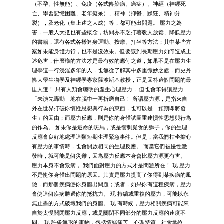
（不孕、性無能）、免疫（各式傳染病、癌症）、神經（神經死
亡、學習記憶困難、老年癡呆）、精神（抑鬱、躁狂、精神分
裂），及老化（集上述之大成）等，都可能出問題。 壓力之為
害，一般人大抵也有些概念，坊間亦不乏打著教人放鬆、降低壓力
的書籍，還有各式各樣健身運動、按摩、打坐等方法；其中某些方
案如果能身體力行，也不是沒效果。但要談到長期壓力如何造成上
述危害，什麼樣的方法才是最有效的應付之道，如果不是在壓力生
理學這一行浸淫多年的人，也無從了解其中多重微妙之處，而史丹
佛大學生物學及神經學專家薩波斯基教授，正是回答這個問題的最
佳人選！ 只有人類會聰明的產生心理壓力， 但也會笨得讓壓力
「未演先轟動」地在腦中一再折磨自己！ 所謂壓力源，是指來自
外在世界打破你慣性思想與行為的東西，也可以是「預期即將發
生」的因由；而壓力反應，則是你的身體試圖重建慣性思想與行為
的作為。 如果你是逃命的斑馬，或是衝刺覓食的獅子，你的生理
反應會良好地處理這類短期生理緊急事件。但是，當我們枯坐擔心
有壓力的事情時，也會開啟相同的生理反應。 而當它們被慢性激
發時，就可能是個災難，因為壓力反應本身會比壓力源更有害。
壓力本身不會致病， 我們面對壓力的方式才是問題所在！ 现 壓力
不是使你身體出問題的原因。其實是壓力提高了你得到某疾病的風
險，而那個疾病使你身體出問題；或者，如果你有這種疾病，壓力
會使這個疾病勝過你的抵抗力。 现 持續或重複的壓力，可能以永
無止盡的方式破壞我們的身體。 现 有時候，壓力相關疾病可能來
自於太慢關閉壓力反應，或是關閉不同部分的壓力反應的速度不
同。 现 許多無形的事物，包括情緒痛苦、心理特質、社會地位