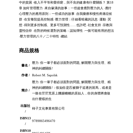
中的貧困 ‧收入不平等和覺得窮，與不良的健康有什麼關係？ 第18
章 如何管理壓力 ‧來自壕溝的故事：一些超會應對壓力的人 ‧應付
心理壓力的應用原則：一些成功的故事 ‧自我藥療和慢性疼痛症候
群 ‧在安養院提高控制感 ‧壓力管理：仔細看暗藏的訊息 ‧運動 ‧冥
想 ‧得到更多控制感、更多可預測性……也許吧 ‧社會支持 ‧宗教與
靈性信仰 ‧在對的時候選對的策略：認知彈性 ‧一個可能有用的想法
‧壓力管理的八十／二十特性 ‧總結
商品規格
壓力: 你一輩子都必須面對的問題, 解開壓力與生理、精
書名 /
神的糾纏關係!
作者 /
Robert M. Sapolsk
壓力: 你一輩子都必須面對的問題, 解開壓力與生理、精
神的糾纏關係!：假如你是匹被獅子追逐的斑馬，或者是
簡介 /
一個在茫茫荒原上饑腸轆轆的原始人，你的身體將會做
出什麼樣的生
出版社
柿子文化事業有限公司
/
ISBN13
9789865496470
/
ISBN10