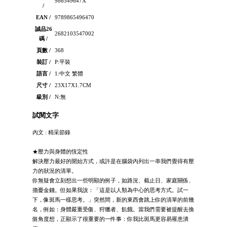
986549647X
/
EAN /
9789865496470
誠品26
2682103547002
碼 /
頁數 /
368
裝訂 /
P:平裝
語言 /
1:中文 繁體
尺寸 /
23X17X1.7CM
級別 /
N:無
試閱文字
內文 : 精采節錄
★壓力與身體的恆定性
解決壓力最好的開始方式，或許是在腦袋內列出一串我們覺得有壓
力的狀況的清單。
你無疑會立刻想出一些明顯的例子，如路況、截止日、家庭關係、
擔憂金錢。但如果我說：「這是以人類為中心的思考方式。試一
下，像斑馬一樣思考。」突然間，新的東西會跳上你的清單的前幾
名，例如：身體嚴重受傷、狩獵者、飢餓。當我們需要被提醒去換
個角度想，正顯示了很重要的一件事：你我比斑馬更容易罹患潰