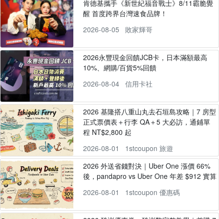
肯德基攜手《新世紀福音戰士》8/11霸脆覺
醒 首度跨界台灣速食品牌！
2026-08-05
敗家輝哥
2026永豐現金回饋JCB卡，日本滿額最高
10%、網購/百貨5%回饋
2026-08-04
信用卡社
2026 基隆搭八重山丸去石垣島攻略｜7 房型
正式票價表＋行李 QA＋5 大必訪，通鋪單
程 NT$2,800 起
2026-08-01
1stcoupon 旅遊
2026 外送省錢對決｜Uber One 漲價 66%
後，pandapro vs Uber One 年差 $912 實算
2026-08-01
1stcoupon 優惠碼