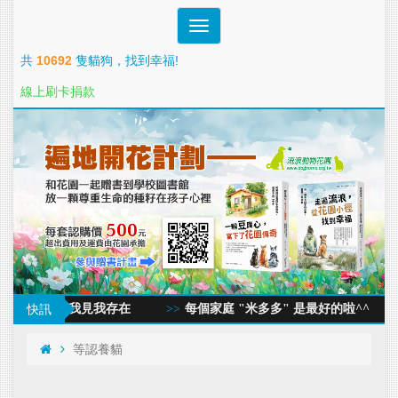
Toggle
navigation
共
10692
隻貓狗，找到幸福!
線上刷卡捐款
我思我見我存在
快訊
每個家庭 "米多多" 是最好的啦^^
回家
等認養貓