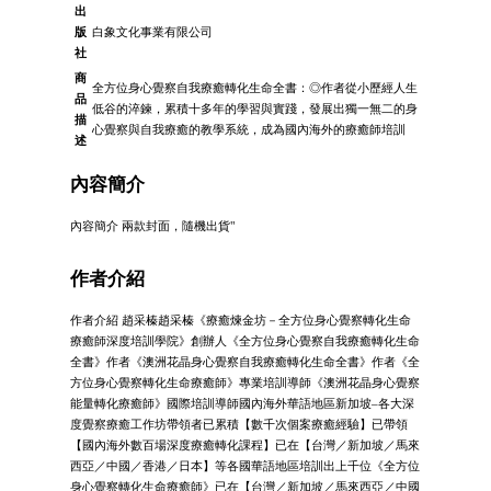
出
版
白象文化事業有限公司
社
商
全方位身心覺察自我療癒轉化生命全書：◎作者從小歷經人生
品
低谷的淬鍊，累積十多年的學習與實踐，發展出獨一無二的身
描
心覺察與自我療癒的教學系統，成為國內海外的療癒師培訓
述
內容簡介
內容簡介 兩款封面，隨機出貨"
作者介紹
作者介紹 趙采榛趙采榛《療癒煉金坊－全方位身心覺察轉化生命
療癒師深度培訓學院》創辦人《全方位身心覺察自我療癒轉化生命
全書》作者《澳洲花晶身心覺察自我療癒轉化生命全書》作者《全
方位身心覺察轉化生命療癒師》專業培訓導師《澳洲花晶身心覺察
能量轉化療癒師》國際培訓導師國內海外華語地區新加坡–各大深
度覺察療癒工作坊帶領者已累積【數千次個案療癒經驗】已帶領
【國內海外數百場深度療癒轉化課程】已在【台灣／新加坡／馬來
西亞／中國／香港／日本】等各國華語地區培訓出上千位《全方位
身心覺察轉化生命療癒師》已在【台灣／新加坡／馬來西亞／中國