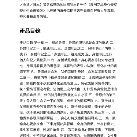
／香港／日本】等各國華語地區培訓出近千位《澳洲花晶身心覺察
轉化生命療癒師》已在國內海外協助無數學員親自解析人生真相、
轉化各種生命情境。
產品目錄
產品目錄 第一章 一、關於身體：身體的印記就是命運的脈絡 二、
身體印記之一：情緒印記 三、身體印記之二：兒時印記／內在小
孩 四、身體印記之三：家族印記／祖先業力 五、身體印記之四：
個人印記／累世業力 六、身體就是命盤：身心覺察等於知命改運
七、身體是看得見的潛意識、摸得到的吸引力法則、顯化在外的實
體宇宙 八、身體就是命運：我們怎麼對身體，命運就怎麼反饋 第
二章 一、療癒內在小孩是改寫命運的關鍵 二、金錢問題是愛的問
題：療癒內在小孩就是轉化金錢能量 三、突破愛情與情傷的幻
象：愛情裡面沒有愛、這個世上沒有情傷、好好覺察身體就是活出
真愛的途徑 四、伴侶就是我們顯化的內在小孩 五、最原始的第三
者：每人對生命另一半的渴望、成年後的情感界限 六、孩子就是
父母顯化在外的實體內在小孩 七、親子關係覺察：孩子的過動
症、孩子偷竊與慣性說謊的原因、孩子叛逆的真相 第三章 一、身
體覺察步驟與相關釋疑 二、身心好轉反應與相關釋疑 三、第一脈
輪身心覺察療癒：下半身關節與腎臟、全身的骨骼、外在行動力、
原生家庭療癒、性與性能量 四、第二脈輪身心覺察療癒：下腹部
與腰椎、生殖與泌尿系統、物質創造能力、母親關係療癒、女性集