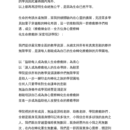
的學員因此遍佈國內海外。
以上都再再證明生命絕無公平，是因為生命已然平等。
生命的奇蹟永遠無限，當我持續體驗內在心靈的擴展，見證眾多學
員如量子穿越般的轉化奇蹟，這一切推動我與一群療癒夥伴們相
遇，成立《療癒煉金坊－全方位身心覺察轉
化生命療癒師 深度培訓學院》：
我們提供最完整全面的教學資源，永續支持所有有真實意願的夥伴
無限學習，是讓每人都能成為自己的生命轉化療癒師的共學園地。
以「協助每人成為個人生命療癒師」為衷心
以「讓人成為療癒他人的生命導師」為願景
學院提供所有的教學資源讓夥伴們無限學習
是助人一步一腳印走向轉化之旅的學習園地
任何人只要帶有對生命謙卑的意願
無論自身條件或學習經歷是淺是深
都能培訓自己成為身心覺察轉化生命療癒師
並進一步成為協助他人改變生命的療癒導師
學院裡的所有成員，無論是課程老師、助教老師、學院療癒師們，
全都是親身見識過身體印記有多強大、小我信念有多頑強的血肉之
人。我們親自穿越靈魂暗夜無數回，親身經歷內在小我之死無數
次，在內在轉化重生無數遍。我們是一群因落實身心覺察，體證到