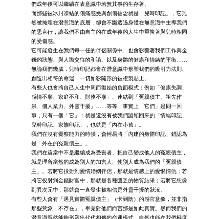
們成年後可以繼續在表意識中若無其事的生存著。
而那些被冰封凍結的傷痛感受與創傷信念就是「兒時印記」，它雖
然被掩埋在潛意識的底層，卻會不斷透過身體在無意識中主導我們
的思言行，讓我們不由自主的在成年後的人生中重複著與兒時相同
的受傷感。
它可能發生在我們每一任的伴侶關係中、也會影響著我們工作與金
錢的狀態、與人際交往的和諧、以及身體的健康和情緒的平衡……
無論我們幾歲，兒時印記都會在潛意識中形塑我們的吸引力法則、
創造出相符的命運，一切如影隨形的被複製貼上。
有些人也會將自己人生中周而復始的負面模式：例如「健康失調、
感情不順、家庭不和、財務不順」、連結到「冤親債主、祖先作
祟、個人業力、外靈干擾」……等等，事實上「它們」是同一回
事，只有一個「它」：就是還沒有被我們認領回來的「情緒印記、
兒時印記、家族印記」，也就是「內在小孩」。
我們在沒有覺察能力的時候，會輕易將「內建的身體印記」錯認為
是「外在的冤親債主」。
我們在這當中不是繼續成為受害者、把自己變成他人的冤親債主，
就是理所當然的成為別人的加害人、使別人成為我們的「冤親債
主」。若將它投射到愛情婚姻伴侶，那就是情感上的愛恨情仇；若
將它投射到金錢財富中，那就是各種匱乏的物質結果；若將它想像
到異次元中，那就會一直發生被相信是外靈干擾的狀況。
有些人會有「遇見實體冤親債主」（卡到陰）的感官意象，並非指
那些意象「不存在」，畢竟對他們而言那是如此真實。然而我們的
潛意識既然能夠形塑出代代相傳的命運模式，自然也能在我們極度