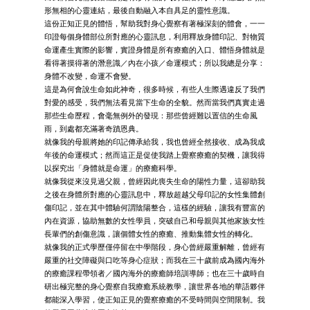
形無相的心靈連結，最後自動融入本自具足的靈性意識。
這份正知正見的體悟，幫助我對身心覺察有著極深刻的體會，一一
印證每個身體部位所對應的心靈訊息，利用釋放身體印記、對物質
命運產生實際的影響，實證身體是所有療癒的入口、體悟身體就是
看得著摸得著的潛意識／內在小孩／命運模式；所以我總是分享：
身體不改變，命運不會變。
這是為何會說生命如此神奇，很多時候，有些人生際遇違反了我們
對愛的感受，我們無法看見當下生命的全貌。然而當我們真實走過
那些生命歷程，會毫無例外的發現：那些曾經難以置信的生命風
雨，到處都充滿著奇蹟恩典。
就像我的母親將她的印記傳承給我，我也曾經全然接收、成為我成
年後的命運模式；然而這正是促使我踏上覺察療癒的契機，讓我得
以探究出「身體就是命運」的療癒科學。
就像我從來沒見過父親，曾經因此喪失生命的陽性力量，這卻助我
之後在身體所對應的心靈訊息中，釋放超越父母印記的女性集體創
傷印記，並在其中體驗何謂陰陽整合，這樣的經驗，讓我有豐富的
內在資源，協助無數的女性學員，突破自己和母親與其他家族女性
長輩們的創傷意識，讓個體女性的療癒、推動集體女性的轉化。
就像我的正式學歷僅停留在中學階段，身心曾經嚴重解離，曾經有
嚴重的社交障礙與口吃等身心症狀；而我在三十歲前成為國內海外
的療癒課程帶領者／國內海外的療癒師培訓導師；也在三十歲時自
研出極完整的身心覺察自我療癒系統教學，讓世界各地的華語夥伴
都能深入學習，使正知正見的覺察療癒的不受時間與空間限制。我