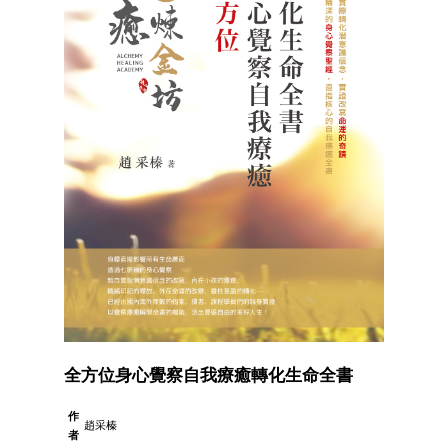
全方位身心覺察自我療癒轉化生命全書
作
趙采榛
者