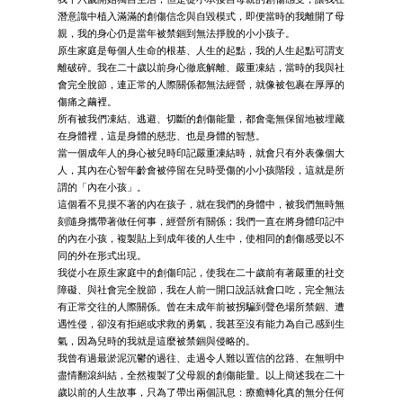
潛意識中植入滿滿的創傷信念與自毀模式，即便當時的我離開了母
親，我的身心仍是當年被禁錮到無法掙脫的小小孩子。
原生家庭是每個人生命的根基、人生的起點，我的人生起點可謂支
離破碎。我在二十歲以前身心徹底解離、嚴重凍結，當時的我與社
會完全脫節，連正常的人際關係都無法經營，就像被包裹在厚厚的
傷痛之繭裡。
所有被我們凍結、逃避、切斷的創傷能量，都會毫無保留地被埋藏
在身體裡，這是身體的慈悲、也是身體的智慧。
當一個成年人的身心被兒時印記嚴重凍結時，就會只有外表像個大
人，其內在心智年齡會被停留在兒時受傷的小小孩階段，這就是所
謂的「內在小孩」。
這個看不見摸不著的內在孩子，就在我們的身體中，被我們無時無
刻隨身攜帶著做任何事，經營所有關係；我們一直在將身體印記中
的內在小孩，複製貼上到成年後的人生中，使相同的創傷感受以不
同的外在形式出現。
我從小在原生家庭中的創傷印記，使我在二十歲前有著嚴重的社交
障礙、與社會完全脫節，我在人前一開口說話就會口吃，完全無法
有正常交往的人際關係。曾在未成年前被拐騙到聲色場所禁錮、遭
遇性侵，卻沒有拒絕或求救的勇氣，我甚至沒有能力為自己感到生
氣，因為兒時的我就是這麼被禁錮與侵略的。
我曾有過最淤泥沉鬱的過往、走過令人難以置信的岔路、在無明中
盡情翻滾糾結，全然複製了父母親的創傷能量。以上簡述我在二十
歲以前的人生故事，只為了帶出兩個訊息：療癒轉化真的無分任何