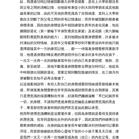
結，我遇過兒時記憶被阻斷最久的學員個案，是在上大學前都沒有
與父母之間的清晰記憶，但他卻有著從小到大與同學朋友或其他親
戚長輩的記憶，由此可見他的潛意識為了自我保護、直到上大學前
都自主切斷了與父母之間的所有記憶連結；而所有被阻斷的都會被
身體承接，因此他的身體從高中就陸續發生異常的老化現象，包括
膝關節退化（第一脈輪下半身對應原生家庭）及老花眼（第六脈輪
眼睛對應面對真相的能力），直到他開始落實身體覺察，許多被冰
封凍結的兒時情緒、及當年父母嚴重爭吵到不斷脅迫幼年的他只能
選擇跟隨其中一方的痛苦記憶……都一一伴隨著身體覺察而重新浮
現，他透過身體好轉反應的釋放陪伴自己被冰封多年的內在孩子，
一次又一次再一次的經驗著當年幼小的自己有多麼恐懼、無助、悲
傷、甚至絕望……當他不斷透過身體覺察去釋放兒時印記，他從高
中時期便出現關節退化、需要定期到醫院復健的情況，在三個月內
便被醫生告知不必再去復健了。
以這個案例說明：有些人對自己的身體感覺與情緒感受都很麻木無
感，即便落實身體覺察也常常因為無感狀態而產生自我懷疑，其實
只是潛意識的保護機制在作祟，好讓我們繼續遠離「早已紀錄所有
一切」的身體、不讓我們透過身體這把鑰匙去解鎖潛意識的黑盒
子，畢竟那些對孩童時期的我們而言是如此難以承受。
然而即便潛意識機制是這麼運作著，但因為身體就是看得見摸得著
的潛意識、也等同是顯化在外的內在孩子，因此當我們持續專注在
覺察身體的感知，自身的臨在會使長年被切斷冰封的情緒印記重新
浮現，而當那個被鎖在黑暗心靈地下室的小小孩子重見天日後，便
是我們一次又一次再一次地練習成為他（自己）的內在父母、去撫