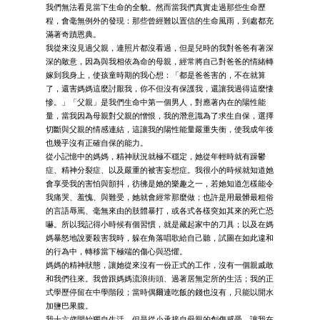
我們無法看見當下生命的全貌。然而當我們真實走過那些生命歷
程，會毫無例外的發現：那些曾經難以置信的生命風雨，到處都充
滿著奇蹟恩典。
我從來沒見過父親，連照片都沒看過，但是兒時的我對爸爸有著深
深的敵意，因為與我相依為命的母親，經常將自己對爸爸的情緒轉
嫁到我身上，使孩童時期的我心想：「都是爸爸害的，不在就算
了，還害媽媽這麼討厭我，你不但沒有保護我，還讓我過得這麼悽
慘。」「父親」是我們生命中第一個男人，對應著內在的陽性能
量，當我因為母親對父親的憎恨，我的潛意識為了求生自保，選擇
切斷與父親的情感連結，這讓我的陽性能量嚴重失衡，使我成年後
也幾乎沒有正確自保的能力。
從小記憶中的媽媽，精神狀況就極不穩定，她從年輕時就有躁鬱
症、精神分裂症、以及嚴重的被害妄想症。我很小的時候就知道她
會享受我的害怕與顫抖，彷彿是她的樂趣之一，若她知道怎樣能令
我痛哭、羞愧、與難受，她就會經常那麼做；也許是用最髒最粗俗
的言語辱罵、毫無來由的肢體暴打，或各式各樣突如其來的死亡恐
嚇。所以我記得小時候有個習慣，就是藏起家中的刀具；以及在媽
媽暴怒地說要殺害我時，躲在角落唱歌給自己聽，試圖在如此違和
的行為中，轉移當下極端的傷心與恐懼。
媽媽的精神狀態，讓她從來沒有一份正式的工作，沒有一個親戚敢
和我們往來。我曾跟媽媽流浪街頭、過著居無定所的生活；我的正
式學歷停留在中學階段；當時偶爾連吃飯的錢也沒有，只能以開水
加鹽巴果腹。
我十六歲開始獨自生活，但是從小承接自母親的創傷感受，讓我在