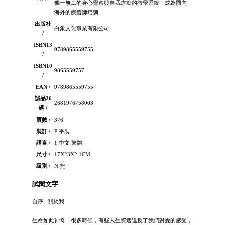
獨一無二的身心覺察與自我療癒的教學系統，成為國內
海外的療癒師培訓
出版社
白象文化事業有限公司
/
ISBN13
9789865559755
/
ISBN10
9865559757
/
EAN /
9789865559755
誠品26
2681976758003
碼 /
頁數 /
376
裝訂 /
P:平裝
語言 /
1:中文 繁體
尺寸 /
17X23X2.1CM
級別 /
N:無
試閱文字
自序 : 關於我
生命如此神奇，很多時候，有些人生際遇違反了我們對愛的感受，