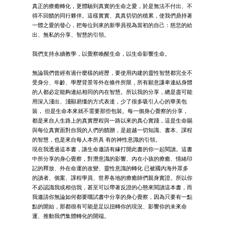
真正的療癒轉化，更體驗到真實的生命之愛，於是無法不付出、不
得不回饋的同行夥伴。這樣實實、真真切切的積累，使我們鼎持著
一體之愛的發心，把每位到來的新學員視為當初的自己：慈悲的給
出、無私的分享、智慧的引領。
我們支持永續教學，以覺察喚醒生命，以生命影響生命。
無論我們曾經有過什麼樣的經歷，要使用內建的靈性智慧都完全不
受身分、年齡、學歷背景等外在條件所限，所有願意謙卑連結身體
的人都必定能夠連結相同的內在智慧。所以我的分享，總是盡可能
用深入淺出、淺顯易懂的方式表達，少了很多吸引人心的華美包
裝， 但是生命本來就不需要那些包裝。每一個身心覺察的分享，
都是來自人生路上的真實歷程與一路以來的真心實踐，這是生命賜
與每位真實面對自我的人們的饋贈，是超越一切知識、書本、課程
的智慧，也是來自每人本所具 有的神性意識的引領。
現在我透過這本書，讓生命邀請有緣打開此書的你一起閱讀。這書
中所分享的身心覺察，對潛意識的影響、內在小孩的療癒、情緒印
記的釋放、外在命運的改變、靈性意識的轉化 已被國內海外眾多
的讀者、個案、課程學員、世界各地的療癒師們親身實證。所以你
不必認識我或相信我，甚至可以帶著反證的心態來閱讀這本書，而
我邀請你無論如何都要嚐試書中分享的身心覺察，因為只要有一點
點的開始，那都很有可能是足以扭轉你的現況、影響你的未來命
運、推動我們集體轉化的開端。