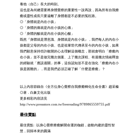
養他（自己）長大的時刻。
這也是為何總需要將身體覺察的重要性一說再說，因為所有自我療
癒或靈性成長只要遠離了身體都是不必要的冤枉路。
◎「身體就是內在小孩」
◎「身體的痛就是內在小孩的心痛」
◎「身體的酸就是內在小孩的心酸」
既然『身體就是潛意識、身體就是內在小孩』，我們每人的內在小
孩都是父母的內在小孩、也是祖輩世代傳承至今的內在小孩，如果
我們願意保持些許敞開的心去理解這個概念，那就會明白「療癒內
在小孩」並不是做完幾次個案、上了幾次課程、有過幾次情緒釋放
的經驗就「應該過關」的事，這份認知並不是在強化「療癒內在小
孩是困難的」，而是我們必須正確了解「什麼是療癒」？
以上內容節錄自《全方位身心覺察自我療癒轉化生命全書》趙采榛
◎著．白象文化出版
更多精彩內容請見
http://www.pressstore.com.tw/freereading/9789865559755.pdf
最佳賣點
最佳賣點 : 以身心覺察療癒解開命運的枷鎖，啟動內建的靈性智
慧，回歸本來的圓滿