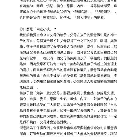
有著無助、難過、憤怒、傷心、恐懼、內疚……等等情緒感受，這
些藏在心中的孩童情緒就是我們的「情緒印記」、「兒時印記」，
也同時是我們「家族印記」的傳承、「個人印記」的總和。
◎什麼是「內在小孩」？
我們的物質生命來自父母的給予，父母在孩子的潛意識中是如神一
般的存在，每個孩子最初對父母都是百分之百的信任、敞開、與依
賴，孩子也會最渴望父母能百分之百的關愛、陪伴、照顧自己，然
而無論父母是否已經盡力地滿足孩子、或其實父母也受困在自己的
兒時印記中……都沒有一個父母能夠給出孩子「零傷痛」的照顧與
陪伴，因為父母不可能每一時每一刻都能滿足孩子情感上與生理上
的需求，而當孩子感到自己的需求沒有被滿足，潛意識就會自動毫
無邏輯的形成「自己不被愛」的受傷感（潛意識就是毫無邏輯、不
講道理，切勿用頭腦試圖探究釐清，否則將進入與覺察療癒無關的
無解之謎）。
當孩子從「如神一般的父母」那裡接收到了受傷感，無論是失望、
傷心、自責、委屈、恐懼、生氣、羞愧、內疚……對孩子的內在心
靈都是難以承受的巨大痛楚，因為孩子的潛意識會難以理解『自己
為何會被生命中至親至愛、如神一般的父母傷害？』，於是會自動
轉向對自己的批判與攻擊、在潛意識中生出毫無邏輯的信念『一定
是我不夠好，父母才會這樣對我』。
潛意識為了保護我們，會將那些傷痛感受與創傷信念冰封在潛意識
深處，好讓年幼的我們不至於被那份巨大無比的分裂感淹沒，讓我