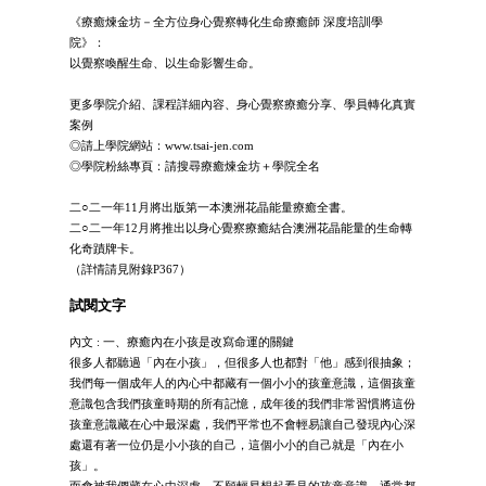
《療癒煉金坊－全方位身心覺察轉化生命療癒師 深度培訓學
院》：
以覺察喚醒生命、以生命影響生命。
更多學院介紹、課程詳細內容、身心覺察療癒分享、學員轉化真實
案例
◎請上學院網站：www.tsai-jen.com
◎學院粉絲專頁：請搜尋療癒煉金坊＋學院全名
二○二一年11月將出版第一本澳洲花晶能量療癒全書。
二○二一年12月將推出以身心覺察療癒結合澳洲花晶能量的生命轉
化奇蹟牌卡。
（詳情請見附錄P367）
試閱文字
內文 : 一、療癒內在小孩是改寫命運的關鍵
很多人都聽過「內在小孩」，但很多人也都對「他」感到很抽象；
我們每一個成年人的內心中都藏有一個小小的孩童意識，這個孩童
意識包含我們孩童時期的所有記憶，成年後的我們非常習慣將這份
孩童意識藏在心中最深處，我們平常也不會輕易讓自己發現內心深
處還有著一位仍是小小孩的自己，這個小小的自己就是「內在小
孩」。
而會被我們藏在心中深處、不願輕易想起看見的孩童意識，通常都