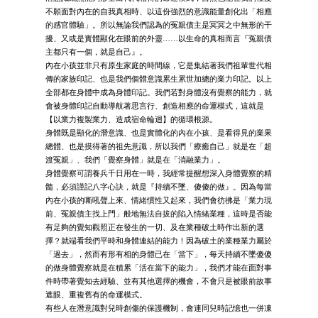
不願面對內在的自我真相時、以這份強烈的意識能量創化出「相應
的感官體驗」。所以無論我們認為的冤親債主是冥冥之中無形的干
擾、又或是實體顯化在眼前的外靈……以生命的真相而言『冤親債
主都只有一個，就是自己』。
內在小孩並非只有原生家庭的時間線，它是集結著我們祖輩世代相
傳的家族印記、也是我們個體意識累生累世加總的業力印記。以上
全部都在身體中成為身體印記。我們若對身體沒有覺察的能力，就
會被身體印記自動導航著思言行、創造相應的命運模式，這就是
【以業力複製業力、造成宿命輪迴】的循環根源。
身體既是顯化的潛意識、也是實體化的內在小孩、是看得見的業果
總體、也是摸得著的祖先意識，所以我們「療癒自己」就是在「超
渡冤親」、我們「覺察身體」就是在「消融業力」。
身體覺察可謂養兵千日用在一時，我經常提醒想深入身體覺察的精
髓，必須謹記八字心訣，就是『持續不墜、傻傻的做』。因為每當
內在小孩的嘶吼聲上來、情緒慣性又起來，我們會彷彿是「業力現
前、冤親債主找上門」般地無法自拔的陷入情緒業種，這時是否能
有足夠的覺知觀照正在發生的一切、及在業種破土時作出新的選
擇？就端看我們平時和身體連結的能力！因為破土的業種業力屬於
「過去」，然而有形有相的身體已在「當下」，每天持續不墜傻傻
的做身體覺察就是在積累「活在當下的能力」，我們才能在面對事
件時帶著覺知去經驗、並有其他選擇的機會，不會只是被眼前故事
遮眼、重複舊有的命運模式。
有些人在潛意識對兒時創傷的保護機制，會連同兒時記憶也一併凍