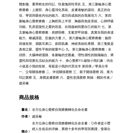
體創傷、重男輕女的印記、性羞愧與性罪疚 五、第三脈輪身心覺
察療癒：上腹部、身心靈消化系統、皮膚過敏的源頭、真正的自
信、學習與吸收內化的能力、成功與成就的自我展現力 六、第四
脈輪身心覺察療癒：上胸腔與上半背、胸腺與免疫系統、心肺呼吸
功能、乳房是陰性之愛的容器、自我接納與愛自己的能力 七、第
五脈輪身心覺察療癒：肩膀頸椎、支氣管甲狀腺、真實自我的表達
能力、權威課題、臣服的力量 八、第六脈輪身心覺察療癒：臉部
與後枕骨、眉眼耳鼻口、面部肌膚、神經系統松果體、第三隻眼是
真相之眼、靈性平衡的能量中心 九、第七脈輪身心覺察療癒：全
頭部、大腦神經迴路、各脈輪的交匯處、理性感性的陰陽融合、將
靈性與現實生活結合的能力 十、身心覺察VS.破除小我幻象：內在
小孩是小我的投射、母親是小我的代罪羔羊 第四章／學員分享
一、父母關係療癒 二、伴侶關係覺察 三、親子關係覺察 四、業力
印記覺察 五、身體皮膚覺察 六、靈性意識覺察 附錄：關於作者／
趙采榛
商品規格
書名 /
全方位身心覺察自我療癒轉化生命全書
作者 /
趙采榛
全方位身心覺察自我療癒轉化生命全書：◎作者從小歷
經人生低谷的淬鍊，累積十多年的學習與實踐，發展出
簡介 /