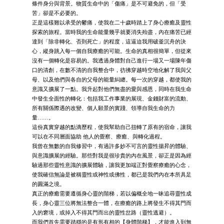
條件身分與背景。物質生命中的「傷痛」是不可避免的，但「受
苦」卻是不必要的。
正是這樣難以承受的鬱痛，使我在二十歲時踏上了身心療癒及靈性
探索的旅程。當時我的生命能量幾乎就要消失殆盡，內在痛苦已經
達到「除非轉化、否則死亡」的程度，這逼迫我用破釜沉舟的決
心，縱身跳入每一個自我療癒的可能。生命的真相很簡單，但從來
沒有一個轉化是容易的。我透過身體對自己進行一場又一場陳年傷
口的清創，在數不清的自我整合中，彷彿穿越時空地化解了我與父
母、以及他們與各自的父母的能量糾纏。每一次的穿越，都使我的
意識又擴展了一點。我升起對他們無盡的愛與感恩，同時在我生命
中發生全面性的轉化：包括我工作事業的展現、金錢財富的流動、
所有關係際遇的改變、個人願景的實踐、領導自我生命的力
量……。
這份真實穿越的點滴歷程，使我幫助自己扭轉了原有的宿命，讓我
可以在不同層面協助 他人的覺察、療癒、與轉化過程。
我曾在無數的自我修習中，有過許多妙不可言的靈性揚昇的體驗、
與意識擴展的經驗。那些對我是很珍貴的內在風景，卻正是因為經
驗過那些靈性意識的擴展體驗，讓我更加端正對覺察療癒的心念，
使我確信無論是被稱靈性或神性或佛性，都已是我們內在本所具足
的圓滿之境。
真正的療癒需要遵循身心靈的階梯，若以偏概全地一昧追尋靈性成
長，身心靈三位將無法整合一體，在療癒的路上將發生不得其門而
入的窘境，或掉入不得其門而出的靈性岔路（靈性逃避）。
而我們首先需要踏穩的是有形有相的【身體階梯】，才能進入到無