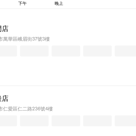
下午
晚上
門店
市萬華區峨眉街37號3樓
隆店
市仁愛區仁二路236號4樓