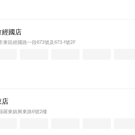
竹經國店
東區經國路一段673號及673-1號2F
東店
縣羅東鎮興東路6號2樓