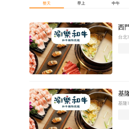
整天
早上
中午
西
台北
基
基隆