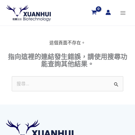
跳
至
主
要
內
容
這個頁面不存在。
指向這裡的連結發生錯誤，請使用搜尋功
能查詢其他結果。
搜
尋
關
鍵
字: