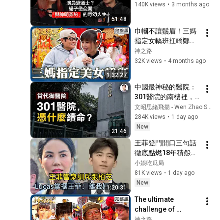
神之路
航聖母瑪麗亞顯靈救
140K views
•
3 months ago
爆：別敲到我！【#神之路】
迎五路送五窮！封王財神連
整船？！  ft .楊子儀
20251115 EP04 完整版｜📍
51:48
擲12個聖筊！鄭仲茵天然呆
34
桃園｜許效舜 鄭仲茵
巾幗不讓鬚眉！三媽
遭許效舜嗆「慎選主持
神之路
指定女轎班扛轎鄭仲
人」！【#神之路】
祂另有指示！鄭仲茵見關渡
茵直呼：不簡單！一
神之路
20251108 EP03 完整版｜📍
宮二媽崩潰大哭！近距離接
35
次擲５個聖筊跪謝龍
32K views
•
4 months ago
桃園｜許效舜 鄭仲茵
觸許效舜也泛淚：內心很安
神之路
德星君！【#神之
1:32:27
定！【#神之路】20251101
路】20260307 EP18 
信仰之路的起點！許效舜幫
中國最神秘的醫院：
EP02 完整版｜📍台北｜許效
完整版｜📍花蓮｜許
解籤神明承諾會幫忙鄭仲茵
36
301醫院的南樓裡，
舜 鄭仲茵
效舜 鄭仲茵
瞬間大爆哭！鎮瀾宮媽祖悄
神之路
權力如何獲得另一套
文昭思緒飛揚 - Wen Zhao Studio
悄話心願「直達天聽」！【#
生命規則？【文昭思
284K views
•
1 day ago
2 unavailable videos are hidden
神之路】20251025 EP01 完
緒飛揚563】
New
整版｜📍台中｜許效舜 鄭仲
21:46
茵
王菲登門開口三句話
徹底點燃18年積怨！
Lucas當面掌摑天
小娛吃瓜局
後，狄波拉冷淡下逐
81K views
•
1 day ago
客令：「我們謝家打
New
1:20:31
了就打了！」 #王菲 
The ultimate 
#謝霆鋒 #張柏芝 
challenge of 
#Lucas #謝振軒
carrying incense 
神之路