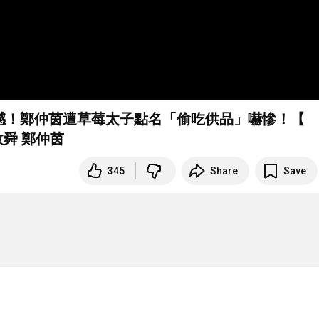
撼！鄭仲茵遭草莓太子點名「偷吃供品」嚇慘！【
許效舜 鄭仲茵
345
Share
Save