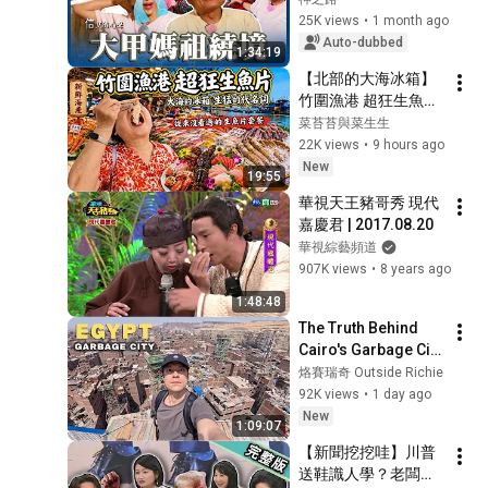
and lamps! Cheng 
25K views
•
1 month ago
Chung-Yin breaks 
Auto-dubbed
1:34:19
down in tears while 
【北部的大海冰箱】
...
竹圍漁港 超狂生魚片 
海鮮全餐
菜苔苔與菜生生
22K views
•
9 hours ago
New
19:55
華視天王豬哥秀 現代
嘉慶君 | 2017.08.20
華視綜藝頻道
907K views
•
8 years ago
1:48:48
The Truth Behind 
Cairo's Garbage City
🇪🇬
烙賽瑞奇 Outside Richie
92K views
•
1 day ago
New
1:09:07
【新聞挖挖哇】川普
送鞋識人學？老闆買