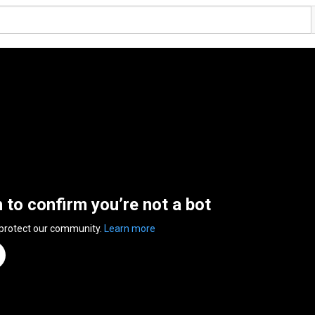
n to confirm you’re not a bot
 protect our community.
Learn more