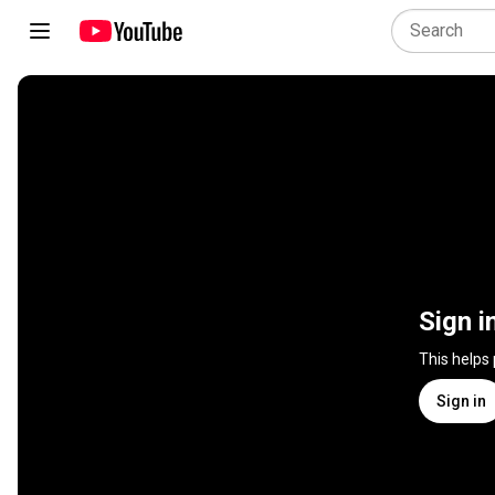
Sign i
This helps
Sign in