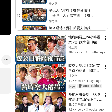
台東｜許效舜 鄭仲茵
1:33:38
紅線竟甩給許效舜！【#神之
神之路
路】20260418 EP23 完整版
沒仇人也能打！鄭仲茵瘋狂
｜📍宜蘭｜許效舜 鄭仲茵
「修理小人」當重訓！！鄭
15
1:32:30
仲茵激推爆汁甕烤雞！許效
神之路
舜吃到狂喊：快起駕了！【#
時來運轉！鄭仲茵賣力轉娘
神之路】20260411 EP22 完
傘竟意外跌倒！嚇歪眾人許
16
整版｜📍嘉義｜許效舜 鄭仲
1:32:40
地府閻羅王24小時辦
效舜驚：趕快解散！【#神之
神之路
茵
案？許效舜.鄭仲茵闖
路】20260404 EP21 完整版
神明出駕！許效舜敲響大鐘
四湖海清宮！揭秘震
神之路
｜📍雲林｜許效舜 鄭仲茵
想拿金鐘！鄭仲茵感動泛
17
撼龍頭鍘與跨海神
28K views
•
2 months ago
淚：是好兆頭！【#神之路】
神之路
蹟！【#神之路】
1:32:49
20260321 EP20 完整版｜📍
20260516 EP27 完整
地表最強海鮮王者！許效舜
嘉義｜許效舜 鄭仲茵
時空大稻埕！鄭仲茵
版｜📍雲林｜許效舜 
痛風忍住不吃整桌海味！肖
18
選旗袍想要「開高
鄭仲茵
想跟神明「解禁」遭鄭仲茵
神之路
衩」露美腿！許效舜
神之路
笑：沒有那一天！【#神之
巾幗不讓鬚眉！三媽指定女
古裝出場遭虧：老爺
6.3K views
•
4 days ago
路】20260314 EP19 完整版
轎班扛轎鄭仲茵直呼：不簡
追丫環！【#神之
19
Auto-dubbed
New
｜📍花蓮｜許效舜 鄭仲茵
1:34:06
單！一次擲５個聖筊跪謝龍
路】20260718 EP36
神之路
师徒对决爆冷！杨坤
德星君！【#神之路】
完整版｜📍台北｜許
新春開運路線！華陀星君加
被爱徒当场“做掉”，
20260307 EP18 完整版｜📍
效舜 鄭仲茵
持隱藏藥單人人搶著要！鄭
20
费玉清翻唱陈奕迅
SMG音乐频道
花蓮｜許效舜 鄭仲茵
仲茵畫燈籠遭虧：不行就喊
神之路
《十年》高难度唱法
9.9K views
•
3 weeks ago