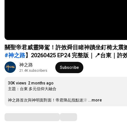
關聖帝君威靈降駕！許效舜目睹神蹟坐釘椅太震
#神之路
】20260425 EP24 完整版｜📍台東｜
神之路
Subscribe
21.4K subscribers
30K views
2 months ago
主題：台東 多元信仰大融合

神之路首次與神明面對面！帝君降乩指點迷津
…
...more
Comments