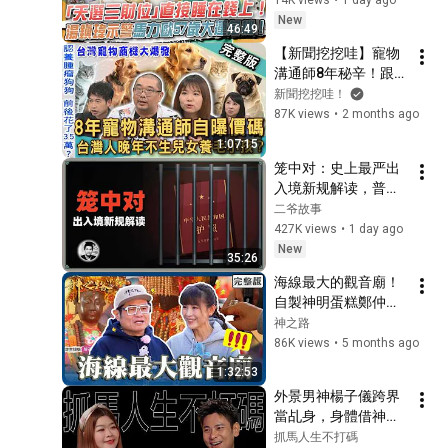
閃嘉義被鄭仲茵虧：比我還
27
嘉義｜許效舜 鄭仲茵
湯鎮瑋示警馬力歐57
New
ㄎㄧㄤ！全網瘋搶雞肉飯吐
神之路
46:49
歲大運危機！廚房壓
司許效舜讚：好驚艷！【#神
【新聞挖挖哇】寵物
月老聯手脫單神助攻！劉品
樑壁刀全壓老婆？ 
之路】20251227 EP10 完整
溝通師8年秘辛！跟寵
言３年前成功求得姻緣！鄭
28
20260806（馬力歐）
版｜📍嘉義｜許效舜 鄭仲茵
物「心電感應」收費
新聞挖挖哇！
仲茵燃起希望遭許效舜虧：
#風水宅即變
神之路
價碼隨便開？晚年不
87K views
•
2 months ago
別為難祂！【#神之路】
勇闖18層地獄！玻璃剪貼藝
養兒女靠毛小孩？大
20251220 EP09 完整版｜📍
1:07:15
術完美契合師傅讚：神明有
29
師兄中途之家揭示生
台南｜許效舜 鄭仲茵
來！鄭仲茵想變聰明遭瞬哥
笼中对：史上最严出
神之路
命尊嚴的代價！寵物
虧「不可能的任務」！【#神
入境新规解读，普通
商機大爆發！
擲筊最靈天公祖！鄭仲茵天
之路】20251213 EP08 完整
人还有出国的机会
二爷故事
20260512｜劉怡里、
然呆遭許效舜嗆「智商會傳
30
版｜📍台南｜許效舜 鄭仲茵
吗？
427K views
•
1 day ago
Mandy、大師兄、胡
染」！打陀輪找到姻緣被喊
神之路
New
孝誠、劉家仰
話：嫁給宜蘭人吧！【#神之
35:26
馭夫趕小三必拜！婆媳問題
路】20251206 EP07 完整版
海線最大的觀音廟！
竟也有隱藏拜法！鄭仲茵拜
31
｜📍宜蘭｜許效舜 鄭仲茵
自製神明蛋糕鄭仲茵
月老失言許效舜幫忙「斬姻
神之路
燙傷許效舜？「潛水
神之路
緣」？【#神之路】
調皮鬼上身！許效舜掏腋下
媽」的由來眾人驚
86K views
•
5 months ago
20251122 EP06 完整版｜📍
給鄭仲茵聞？想掉換手工香
32
嘆：是神蹟！【#神
新竹｜許效舜 鄭仲茵
1:32:53
包被抓包嘆：拐不到！【#神
神之路
之路】20260207 
之路】20251122 EP05 完整
外景男神楊子儀跨界
EP16 完整版｜📍台中
神明中央印鈔場！僅存的文
版｜📍桃園｜許效舜 鄭仲茵
當乩身，身體借神明
｜許效舜 鄭仲茵
化國寶「純手工鈔能力」！
33
出國收魂？！海嘯迷
抓馬人生不打碼
鄭仲茵拿大鐵鎚許效舜怕