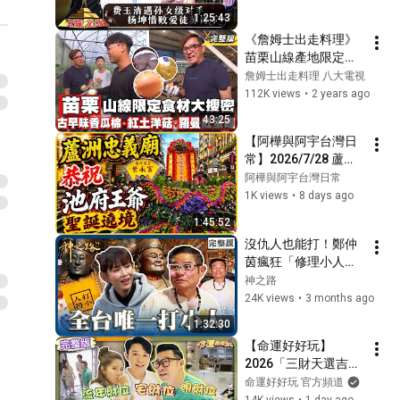
卡！【#神之路】20260214
惊呆莫文蔚！#天籁
海線最大的觀音廟！自製神
1:25:43
EP17 完整版｜📍彰化｜許效
之战第一季 EP02 
明蛋糕鄭仲茵燙傷許效舜？
21
《詹姆士出走料理》
舜 鄭仲茵
FULL
「潛水媽」的由來眾人驚
神之路
苗栗山線產地限定食
嘆：是神蹟！【#神之路】
材大搜密! 古早味香瓜
百年聖廟老少帝君！關聖帝
詹姆士出走料理 八大電視
20260207 EP16 完整版｜📍
棉、紅土無毒洋菇與
君救世刮金身底座做藥引！
112K views
•
2 years ago
22
台中｜許效舜 鄭仲茵
吃野菜的"自然放牧蛋
許效舜見證奇蹟嘆：超感
神之路
43:25
雞"-第230
動！【#神之路】20260131
許效舜回基隆老家！被好友
【阿樺與阿宇台灣日
集-2023/10/15
EP15 完整版｜📍新北｜許效
爆料小時候很皮愛打架！鄭
23
常】2026/7/28 蘆洲
舜 鄭仲茵
仲茵想被文昌帝君開智慧竟
神之路
忠義廟恭祝池府王爺
阿樺與阿宇台灣日常
拿筆敲頭？【#神之路】
聖誕遶境  #繞境#蘆
1K views
•
8 days ago
全台最大天公廟！許效舜見
20260124 EP14 完整版｜📍
洲忠義廟#池府王爺
老朋友馬力歐笑：想換主持
24
1:45:52
基隆｜許效舜 鄭仲茵
人？抱187cm巨大龍香參拜
神之路
沒仇人也能打！鄭仲
成打卡熱點！【#神之路】
茵瘋狂「修理小人」
神明的代言人！全台最大乩
20260117 EP13 完整版｜📍
當重訓！！鄭仲茵激
童訓練班就在這！許效舜做
神之路
25
台中｜許效舜 鄭仲茵
推爆汁甕烤雞！許效
金條麻糬被讚：可以來上班
24K views
•
3 months ago
神之路
舜吃到狂喊：快起駕
了！【#神之路】20260110
1:32:30
人間國寶大師！鄭仲茵老花
了！【#神之路】
EP12 完整版｜📍南投｜許效
穿針比83歲阿嬤還慢！許效
26
【命運好好玩】
20260411 EP22 完整
舜 鄭仲茵
舜繡功了得被讚：當男生太
2026「三財天選吉
神之路
版｜📍嘉義｜許效舜 
可惜！【#神之路】
位」直接睡在錢上！
命運好好玩 官方頻道
鄭仲茵
包庇天后來加持！王彩樺快
20260103 EP11 完整版｜📍
進門見樓梯超大忌？
14K views
•
1 day ago