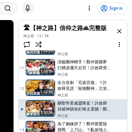
The ultimate challenge of
car...
carrying incense and
8
Sign in
1:34:19
lamps! Cheng Chung-Yin
神之路
breaks down in tears while
Dreaming of snakes
...
everywhere! Lai Ming-wei
🛣️【神之路】信仰之路🙏完整版
9
1:34:16
shares his miraculous
神之路
神之路
13
/
38
journey to becoming the
地府閻羅王24小時辦案？許
head of...
效舜.鄭仲茵闖四湖海清宮！
10
1:32:49
揭秘震撼龍頭鍘與跨海神
神之路
蹟！【#神之路】20260516
演藝圈神轎手！鄭仲茵圓夢
EP27 完整版｜📍雲林｜許效
扛轎淚灑天后宮！許效舜突
11
舜 鄭仲茵
1:33:30
接神聖任務嚇到手抖！【#神
神之路
之路】20260509 EP26 完整
全台首創「毛孩宮廟」？許
版｜📍台東｜許效舜 鄭仲茵
效舜見證「寵物醫神」立筊
12
1:32:30
神蹟！保生大帝醫師袍設計
神之路
藏洋蔥！【#神之路】
關聖帝君威靈降駕！許效舜
20260502 EP25 完整版｜📍
目睹神蹟坐釘椅太震撼！鄭
新北｜許效舜 鄭仲茵
1:33:56
仲茵遭草莓太子點名「偷吃
神之路
供品」嚇慘！【#神之路】
為了姻緣拼了！鄭仲茵驚險
20260425 EP24 完整版｜📍
挑戰「上刀山」？亂撿地上
14