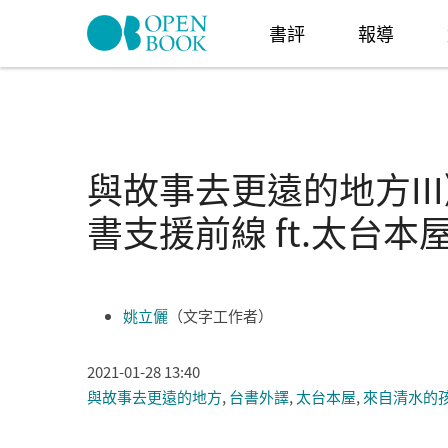
Skip to navigation
移至主內容
書評
報導
與故事去更遠的地方I
書支援前線 ft.太台本
姚立儷
（文字工作者）
2021-01-28 13:40
與故事去更遠的地方
,
台書外譯
,
太台本屋
,
來自清水的