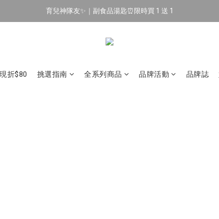
育兒神隊友✨｜副食品湯匙⏰限時買 1 送 1
🔥 新會員專屬｜首購現折 $100！🔥
🔥 新會員專屬｜首購現折 $100！🔥
現折$80
挑選指南
全系列商品
品牌活動
品牌誌