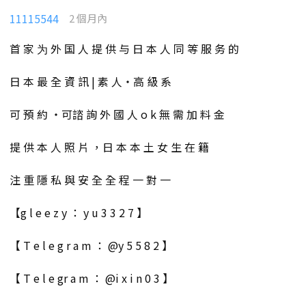
11115544
2 個月內
首 家 为 外 国 人 提 供 与 日 本 人 同 等 服 务 的
日 本 最 全 資 訊 | 素 人・高 級 系
可 預 約 ・可諮 詢 外 國 人 o k 無 需 加 料 金
提 供 本 人 照 片 ，日 本 本 土 女 生 在 籍
注 重 隱 私 與 安 全 全 程 一 對 一
【g l e e z y ： y u 3 3 2 7 】
【 T e l e g r a m ： @y 5 5 8 2 】
【 T e l e gr a m ： @i x i n 0 3 】