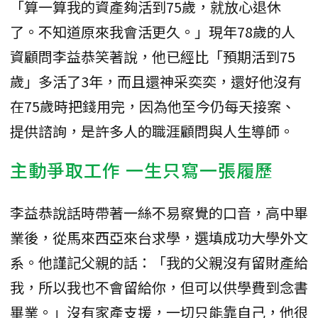
「算一算我的資產夠活到75歲，就放心退休
了。不知道原來我會活更久。」現年78歲的人
資顧問李益恭笑著說，他已經比「預期活到75
歲」多活了3年，而且還神采奕奕，還好他沒有
在75歲時把錢用完，因為他至今仍每天接案、
提供諮詢，是許多人的職涯顧問與人生導師。
主動爭取工作 一生只寫一張履歷
李益恭說話時帶著一絲不易察覺的口音，高中畢
業後，從馬來西亞來台求學，選填成功大學外文
系。他謹記父親的話：「我的父親沒有留財產給
我，所以我也不會留給你，但可以供學費到念書
畢業。」沒有家產支援，一切只能靠自己，他很