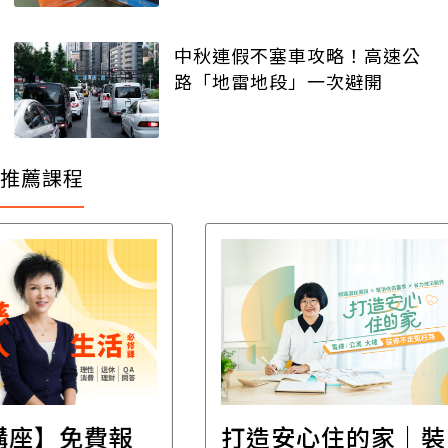
中秋連假不塞車攻略！高速公
路「地雷地段」一次避開
推薦課程
遺
報
打造安心住的家｜裝
財