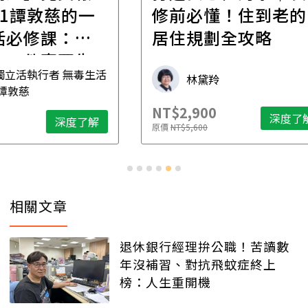
一
修前必懂！住到老的
產
一
居住規劃全攻略
先
毒生活
林黛羚
NT$2,900
NT$
深度了解
了解
原價
NT$5,600
原價
N
相關文章
退休銀行經理拚公職！苦讀數
年沒補習、對抗飛蚊症終上
榜：人生重開機