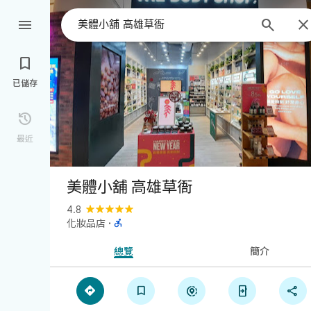



已儲存

最近
美體小舖 高雄草衙
4.8

化妝品店
·
總覽
簡介




