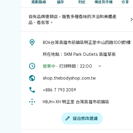
規劃路線
儲存
附近
傳送到手機
分享
自有品牌連鎖店，販售多種香味的沐浴和美體產
品、香氛等。

806台灣高雄市前鎮區明正里中山四路100號1樓
所在地點：SKM Park Outlets 高雄草衙


營業中
· 打烊時間：22:00

shop.thebodyshop.com.tw

+886 7 793 2059

H8JH+XH 明正里 台灣高雄市前鎮區

提出修改建議