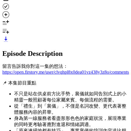
Episode Description
留言告訴我你對這一集的想法：
https://open.firstory.me/user/clvqhpl8x0dea01vz438y3z8o/comments
📌 本集節目重點
不只是站在供桌前方比手勢，襄儀就如同告別式上的小
精靈一般照顧著每位家屬來賓、每個流程的需要。
從「禮生」到「襄儀」，不僅是名詞改變、更代表著整
體服務內容的昇華。
身為第一線服務者看盡形形色色的家庭狀況，展現專業
的同時更考驗著應對進退和情緒調適。
「原來連掃地都有技巧」，專業襄儀的培訓內容遠比想