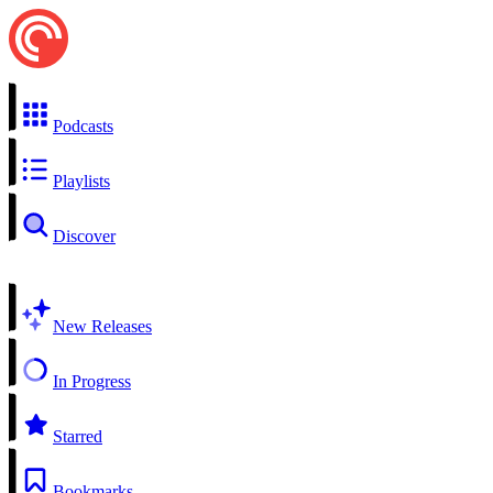
Podcasts
Playlists
Discover
New Releases
In Progress
Starred
Bookmarks