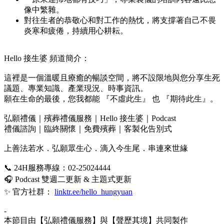
像中繁雜。
對往生者的恭敬心和對工作的熱忱，將支撐著自己不畏
炎寒和疲倦，持續用心耕耘。
Hello 接生婆 頻道簡介：
這裡是一個溫暖且療癒的暢談空間，將不設限地與您分享生死
議題、專業知識、產業現況、時事資訊。
願在生命的最後，您我都能 『不虛此生』 也 『期待此生』。
弘願禮儀｜殯葬禮儀服務｜Hello 接生婆｜Podcast
禮儀諮詢｜臨終關懷｜免費殯葬｜客製化告別式
上善法若水．弘願眾生心．滴入今生尾．串連來世緣
📞 24H服務專線：02-25024444
🎧 Podcast 雙週二更新 & 主題式更新
✨ 官方社群：
linktr.ee/hello_hungyuan
-
本節目由【弘願禮儀服務】與【聲歷其境】共同製作