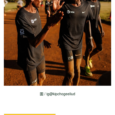
圖 / ig@kipchogeeliud