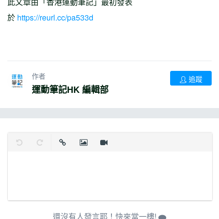
此文章由「香港運動筆記」最初發表
於
https://reurl.cc/pa533d
作者
追蹤
運動筆記HK 編輯部
復原
取消復原
插入連結
插入圖片
插入影片
還沒有人發言耶！快來當一樓!