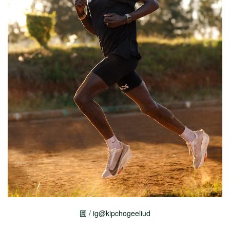
圖 / ig@kipchogeeliud