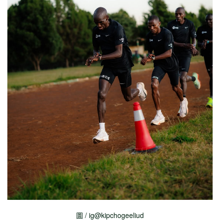
圖 / ig@kipchogeeliud