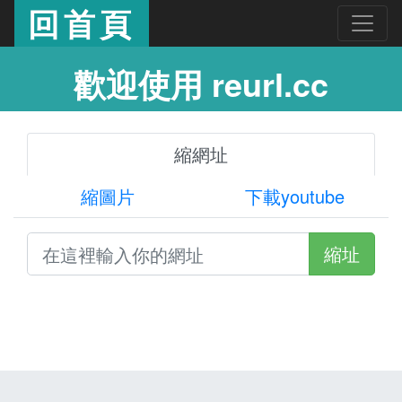
回首頁
歡迎使用 reurl.cc
縮網址
縮圖片
下載youtube
縮址