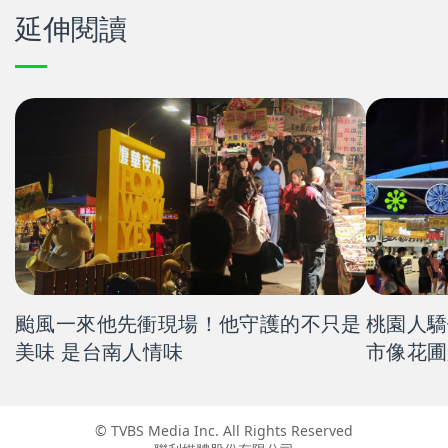
延伸閱讀
颱風一來他先衝現場！他守護的不只是
桃園人驕傲的
美味 是台南人情味
市像花圃
© TVBS Media Inc. All Rights Reserved