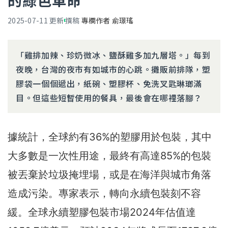
的綠色革命
2025-07-11
更新
撰稿
專欄作者 俞璟瑤
「雞排加辣、珍奶微冰、鹽酥雞多加九層塔。」每到
夜晚，台灣的夜市有如城市的心跳。攤販前排隊，塑
膠袋一個個遞出，紙碗、塑膠杯、免洗叉匙琳瑯滿
目。但這些短暫使用的餐具，最後會在哪裡落腳？
據統計，全球約有36%的塑膠用於包裝，其中
大多數是一次性用途，最終有高達85%的包裝
被丟棄於垃圾掩埋場，或是在海洋與城市角落
造成污染。專家表示，轉向永續包裝刻不容
緩。
全球永續塑膠包裝市場2024年估值達