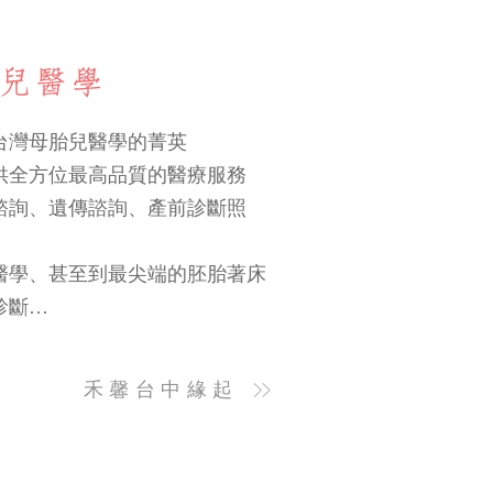
台灣母胎兒醫學的菁英
供全方位最高品質的醫療服務
諮詢、遺傳諮詢、產前診斷照
醫學、甚至到最尖端的胚胎著床
診斷…
禾馨台中緣起