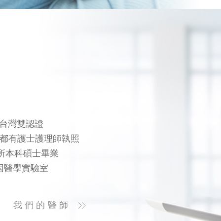
及台灣雙認證
%都有護士護理師執照
所本科碩士畢業
因醫學實驗室
我們的醫師