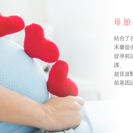
結合了
禾馨提
從孕前
護、
超音波
前基因