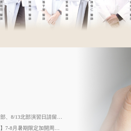
115/08/03 【重要提醒】8/10中部、8/13北部演習日請留意來診時間
115/06/22【桃園兒科成長門診】7-8月暑期限定加開周一早診