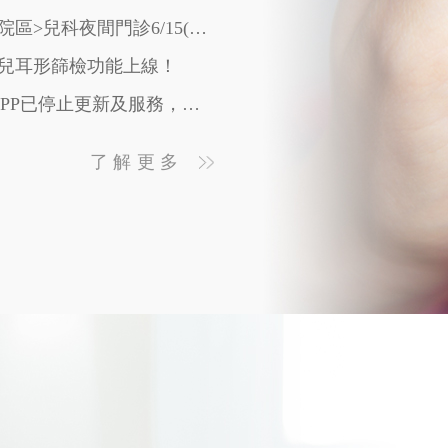
115/06/10 【夜間門診】<民權院區>兒科夜間門診6/15(一)開診
】新生兒耳形篩檢功能上線！
115/01/23 【資安通知】舊版APP已停止更新及服務，為確保個資及網路安全請立即刪除
115/01/27【新生兒聽力門診】「禾馨以法大聽語部門」正式成立
了解更多
115/01/16 【門診異動】直腸外科、血管外科加開桃園門診時段
】子宮頸抹片+HPV篩檢