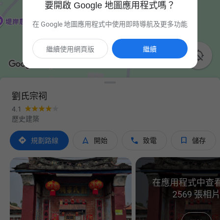
要開啟 Google 地圖應用程式嗎？
在 Google 地圖應用程式中使用即時導航及更多功能
繼續使用網頁版
繼續

劉氏宗祠
4.1
歷史建築




規劃路線
開始
致電
儲存
在應用程式中查
2569 張相