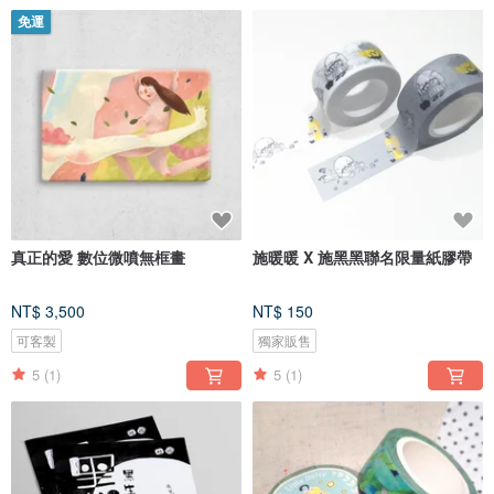
免運
真正的愛 數位微噴無框畫
施暖暖 X 施黑黑聯名限量紙膠帶
NT$ 3,500
NT$ 150
可客製
獨家販售
5
(1)
5
(1)