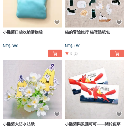
小雛菊口袋收納購物袋
貓的冒險旅行 貓咪貼紙包
NT$ 380
NT$ 150
5
(2)
小雛菊大防水貼紙
小雛菊與狐狸可可——關於皮草