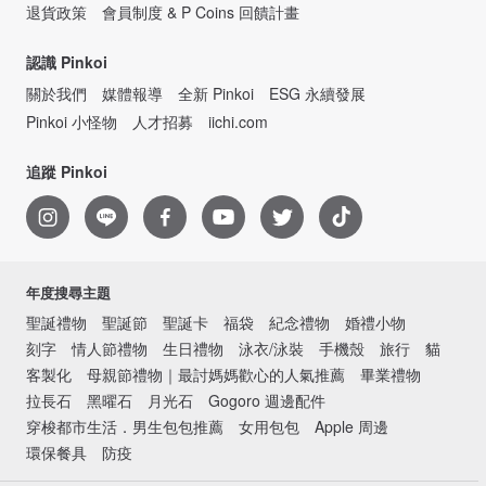
退貨政策
會員制度 & P Coins 回饋計畫
認識 Pinkoi
關於我們
媒體報導
全新 Pinkoi
ESG 永續發展
Pinkoi 小怪物
人才招募
iichi.com
追蹤 Pinkoi
年度搜尋主題
聖誕禮物
聖誕節
聖誕卡
福袋
紀念禮物
婚禮小物
刻字
情人節禮物
生日禮物
泳衣/泳裝
手機殼
旅行
貓
客製化
母親節禮物｜最討媽媽歡心的人氣推薦
畢業禮物
拉長石
黑曜石
月光石
Gogoro 週邊配件
穿梭都市生活．男生包包推薦
女用包包
Apple 周邊
環保餐具
防疫