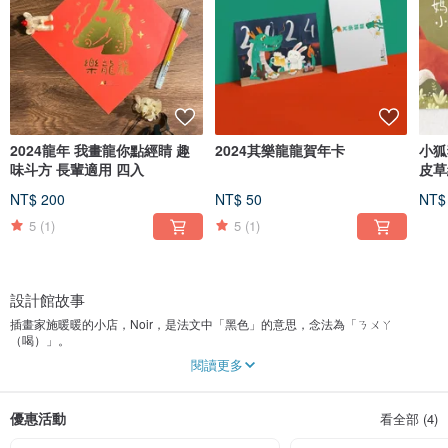
2024龍年 我畫龍你點經睛 趣
2024其樂龍龍賀年卡
小狐
味斗方 長輩適用 四入
皮草
NT$ 200
NT$ 50
NT$
5
(1)
5
(1)
設計館故事
插畫家施暖暖的小店，Noir，是法文中「黑色」的意思，念法為「ㄋㄨㄚ
（喝）」。
會用Noir這個名字，除了念起來與中文「暖」字相近以外，還有就是我家裡養其
閱讀更多
中一隻的黑白貓就叫Noir Noir。雖然有點難發音，不過大家還是叫我暖暖就可以
嚕！
優惠活動
看全部 (4)