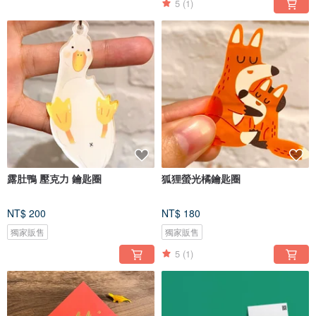
5
(1)
露肚鴨 壓克力 鑰匙圈
狐狸螢光橘鑰匙圈
NT$ 200
NT$ 180
獨家販售
獨家販售
5
(1)