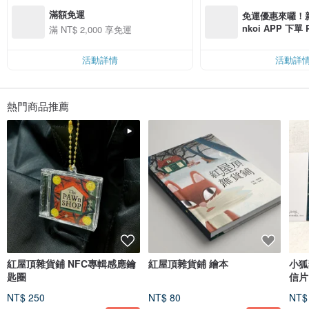
滿額免運
免運優惠來囉！新會
nkoi APP 下單
滿 NT$ 2,000 享免運
費，滿 NT$ 50
$ 100
活動詳情
活動詳
熱門商品推薦
紅屋頂雜貨鋪 NFC專輯感應鑰
紅屋頂雜貨鋪 繪本
小狐
匙圈
信片
NT$ 250
NT$ 80
NT$