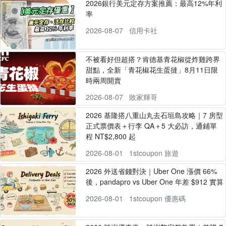
2026銀行美元定存方案推薦：最高12%年利
率
2026-08-07
信用卡社
不被看好但超搭？肯德基青花椒從炸雞跨界
甜點，全新「青花椒花生蛋撻」8月11日限
時兩周開賣
2026-08-07
敗家輝哥
2026 基隆搭八重山丸去石垣島攻略｜7 房型
正式票價表＋行李 QA＋5 大必訪，通鋪單
程 NT$2,800 起
2026-08-01
1stcoupon 旅遊
2026 外送省錢對決｜Uber One 漲價 66%
後，pandapro vs Uber One 年差 $912 實算
2026-08-01
1stcoupon 優惠碼