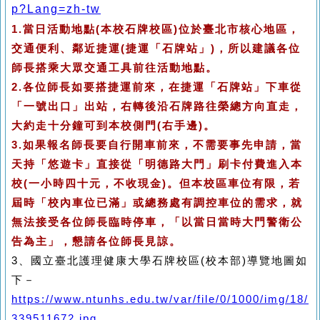
p?Lang=zh-tw
1.當日活動地點(本校石牌校區)位於臺北市核心地區，
交通便利、鄰近捷運(捷運「石牌站」)，所以建議各位
師長搭乘大眾交通工具前往活動地點。
2.各位師長如要搭捷運前來，在捷運「石牌站」下車從
「一號出口」出站，右轉後沿石牌路往榮總方向直走，
大約走十分鐘可到本校側門(右手邊)。
3.如果報名師長要自行開車前來，不需要事先申請，當
天持「悠遊卡」直接從「明德路大門」刷卡付費進入本
校(一小時四十元，不收現金)。但本校區車位有限，若
屆時「校內車位已滿」或總務處有調控車位的需求，就
無法接受各位師長臨時停車，「以當日當時大門警衛公
告為主」，懇請各位師長見諒。
3
、國立臺北護理健康大學石牌校區(校本部)
導覽地圖如
下－
https://www.ntunhs.edu.tw/var/file/0/1000/img/18/
339511672.jpg