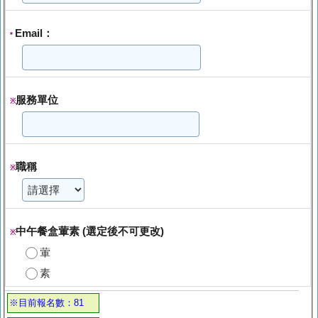
Email：
*
服務單位
※
職稱
※
中午餐盒葷素 (選定後不可更改)
※
葷
素
※目前報名數：81