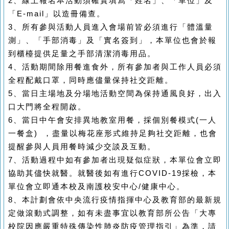
2、線上報名本活動須確實填寫「姓名」、「單位」及
「E-mail」以造冊備查。
3、所有參與活動人員進入會場前皆必須進行「體溫量
測」、「手部消毒」及「實名簽到」，本單位也會於報
到櫃檯提供足量之手部清潔消毒用品。
4、活動期間除用餐進食外，所有參加者與工作人員必須
全程配戴口罩，同時應儘量保持社交距離。
5、當日主場地及分場地活動空間為保持通風良好，出入
口大門將全程開啟。
6、當日中午會安排異地教室用餐，採個別餐模式(一人
一餐盒) ，盡量以梅花座形式維持足夠社交距離，也會
提醒參與人員用餐時減少交談及互動。
7、活動過程中如有參加者出現疑似症狀，本單位會立即
協助其儘快就醫。就醫後如有進行COVID-19採檢，本
單位會立即通本校及南護校安中心/健康中心。
8、本計劃會依中央流行疫情指揮中心及教育部的最新規
定做滾動式調整，如有未盡事宜以教育部所公告「大專
校院因應嚴重特殊傳染性肺炎防疫管理指引」為準，請