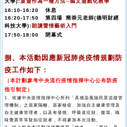
大學
):
桌遊作為一種方法─國文遊戲化教學
16:10-16:20 休息
16:20-17:50
第四場
簡崇元老師
(德明財經
科技大學):
朗讀聲情藝術入門
17:50-18:00 閉幕式
捌、
本活動因應新冠肺炎疫情規劃防
疫工作如下：
（本計劃參考中央流行疫情指揮中心公布防疫
指引制定）
1、
依據中央疫情指揮中心所列「具感染風險民眾追蹤管
理機制」之居家隔離、居家檢疫、加強自主健康管理及
自主健康管理者，以及有發燒、呼吸道症狀、腹瀉、嗅
味覺異常等疑似症狀者，不得參加本次活動。