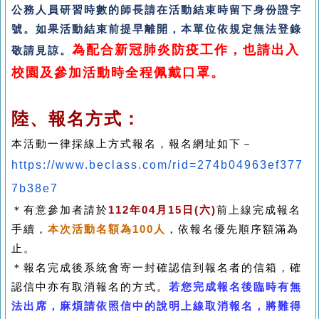
公務人員研習時數的師長請在活動結束時留下身份證字
號。如果活動結束前提早離開，本單位依規定無法登錄
為配合新冠肺炎防疫工作，也請出入
敬請見諒。
校園及參加活動時全程佩戴口罩。
陸、報名方式：
本活動一律採線上方式報名，報名網址如下－
https://www.beclass.com/
rid=274b04963ef377
7b38e7
＊有意參加者請於
112
年04
月15
日
(六
)
前上線完成報名
手續，
本次活動名額為
100
人
，依報名優先順序額滿為
止。
＊報名完成後系統會寄一封確認信到報名者的信箱，確
認信中亦有取消報名的方式。
若您完成報名後臨時有無
法出席，麻煩請依照信中的說明上線取消報名，將難得