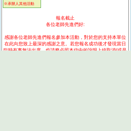
※承辦人其他活動
報名截止
各位老師先進們好:
感謝各位老師先進們報名參加本活動，對於您的支持本單位
在此向您致上最深的感謝之意。若您報名成功後才發現當日
臨時有事無法出席，也請務必照本信中的說明上線取消(或是
來信告知)，將難得的研習機會讓給其他有意願的師長。
提醒您本校為遵守教育部無紙化政策，本次工作坊不提供紙
本講義手冊。本單位會於活動前將講義電子檔下載網址寄給
報名師長，或請師長當天攜帶可上網行動裝置，當天會場會
提供下載講義QR碼。為響應環保也請各位老師當天自備茶杯
或水壺。期待您的蒞臨指教。敬祝
教安
北護大通識教育中心國文組 敬上