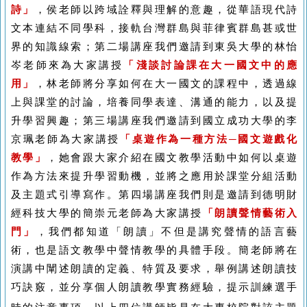
詩」
，侯老師
以跨域詮釋與理解的意趣，從華語現代詩
文本連結不同學科，接軌台灣群島與菲律賓群島甚或世
界的知識線索；
第二場講座我們邀請到東吳大學的林怡
岑老師來為大家講授
「淺談討論課在大一國文中的應
用」
，林老師將分享如何在大一國文的課程中，透過線
上與課堂的討論，培養同學表達、溝通的能力，以及提
升學習興趣；第三場講座我們邀請到國立成功大學的李
京珮老師
為大家講授
「桌遊作為一種方法─國文遊戲化
教學」
，她會跟大家介紹在國文教學活動中如何以桌遊
作為方法來提升學習動機，並將之應用於課堂分組活動
及主題式引導寫作。
第四場講座我們則是邀請到德明財
經科技大學的簡崇元老師
為大家講授
「朗讀聲情藝術入
門」
，我們都知道「朗讀」不但是講究聲情的語言藝
術，也是語文教學中聲情教學的具體手段。簡老師將在
演講中闡述朗讀的定義、特質及要求，舉例講述朗讀技
巧訣竅，並分享個人朗讀教學實務經驗，提示訓練選手