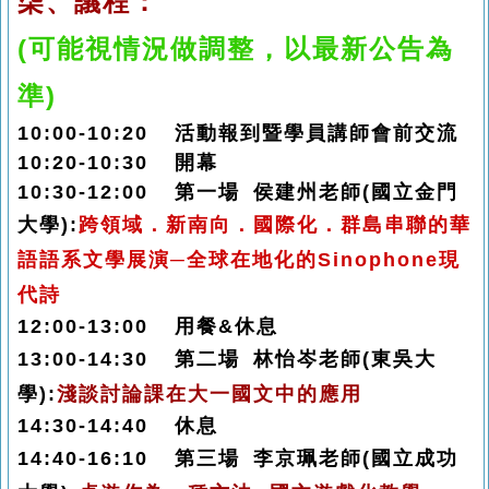
柒、議程：
(
可能視情況做調整，以最新公告為
準
)
10:00-10:20
活動報到暨學員講師會前交流
10:20-10:30
開幕
10:30-12:00
第一場 侯建州老師
(國立金門
大學
):
跨領域．新南向．國際化．群島串聯的華
語語系文學展演─全球在地化的Sinophone現
代詩
12:00-13:00 用餐&
休息
13:00-14:30
第二場 林怡岑老師
(東吳
大
學):
淺談討論課在大一國文中的應用
14:30-14:40
休息
14:40-16:10
第三場
李京珮老師
(國立成功