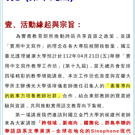
壹、活動緣起與宗旨：
為響應教育部所推動跨區共享資源之政策，並讓
「實用中文寫作」的理念在各大專院校開枝散葉，國立
臺北護理健康大學預計於112年04月21日(五)舉辦「實
用中文寫作教學工作坊」(第十九屆)，當天總共會安排
四場精彩的教學增能講座。本次工作坊也首度與宜蘭大
學所主辦佛光大學張瑋儀老師擔任召集人的
「素養導向
的敘事力培養教師社群」
合作，結合東部教師的寶貴經
驗與資源，共同推動實用語文教育向下紮根。
第一場講座我們邀請到國立金門大學的侯建州老師
來為大家講授
「跨領域．新南向．國際化．群島串聯的
華語語系文學展演─全球在地化的Sinophone現代