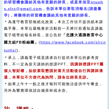
的研習機會讓給其他有意願的師長，或是來信至
ntunh
s.slrc@gmail.com
，告訴本單位要取消報名
(
請盡量
早
)
，將難得的研習機會讓給其他有意願的師長。
＊為遵守教育部無紙化政策，本次工作坊不提供紙本講
義手冊。本單位最晚會於活動前一天將行前通知及講義
電子檔寄給報名師長，並公告於
「北護大通識教育中心
國文組
FB
粉絲團」
(
https://www.facebook.com/slrcn
tunhs/
)
。
＊承上，講義電子檔是講者自行提供本單位的參考資
料，不一定為當天講師的授課
PPT
。
因講師授課
PPT
屬
個人智財權，如欲索取懇請於當天活動後自行與講師溝
通，本單位不方便代為詢問，請各位師長見諒。
＊如果上午十一點之後才報到可能無法提供中午餐盒，
另外為響應環保請自備茶杯或水壺。