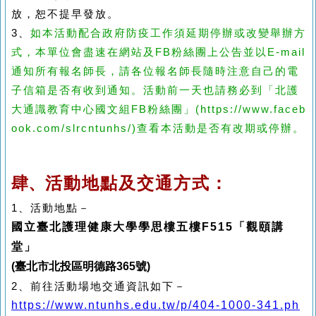
放，恕不提早發放。
3、
如本活動配合政府防疫工作須延期停辦或改變舉辦方
式，本單位會盡速在網站及FB粉絲團上公告並以E-mail
通知所有報名師長，請各位報名師長隨時注意自己的電
子信箱是否有收到通知。活動前一天也請務必到「北護
大通識教育中心國文組FB粉絲團」(https://www.faceb
ook.com/slrcntunhs/)查看本活動是否有改期或停辦。
肆、
活動地點及交通方式：
1、活動地點－
國立臺北護理健康大學學思樓五樓
F515
「觀頤講
堂」
(臺北市北投區明德路365號)
2、前往活動場地交通資訊如下－
https://www.ntunhs.edu.tw/p/404-1000-341.ph