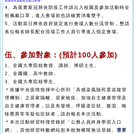
4
、為落實新冠肺炎防疫工作請出入校園及參加活動時全
程佩戴口罩，進入會場前也請確實消毒雙手。
5
、活動當日將依政府規定進行會場人數分流管制，懇請
各位報名師長配合現場工作人員引導進入指定會場。
伍、參加對象：
(
預計
100
人參加
)
1、全國大專院校教授、講師、博碩士生。
2、全國國、高中教師。
3、全國大專院校學生。
＊
依據中央疫情指揮中心所列「具感染風險民眾追蹤管
理機制」之居家隔離、居家檢疫、加強自主健康管理及
自主健康管理者，以及有發燒、呼吸道症狀、腹瀉、嗅
味覺異常等疑似症狀者，請勿報名本次活動。
＊本次活動研習時僅登錄於「公務人員終身學習入口
網」，其他研習時數網站恕本校無權限無法登錄。
需要