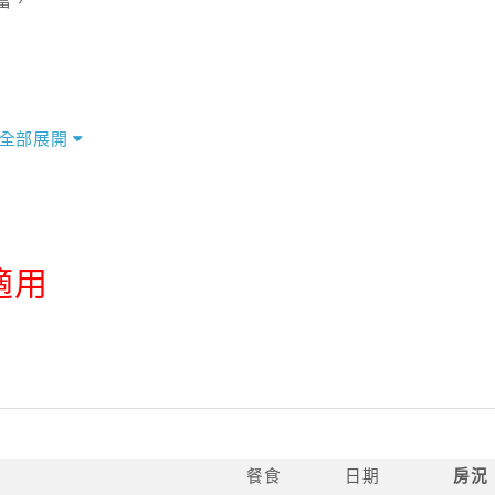
富，
全部展開
適用
餐食
日期
房況