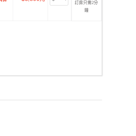
訂房只需2分
鐘