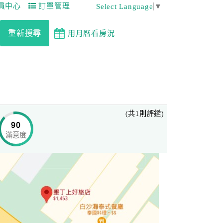
員中心
訂單管理
Select Language
▼
重新搜尋
用月曆看房況
(共1則評鑑)
90
滿意度