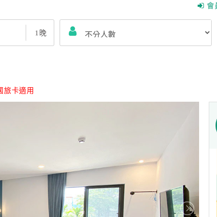
會
1
晚
國旅卡適用