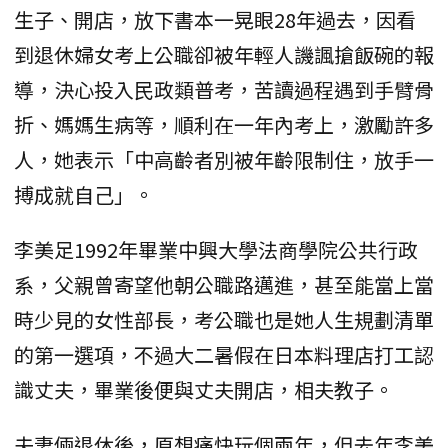
生子、開店，放下書本一晃眼28年過去，因看
到退休婦女考上公職卻被年輕人譏諷搶飯碗的報
導，決心投入民政類普考，苦讀過程遇到手臂骨
折、媽媽生病等，順利在一年內考上，激勵許多
人，她表示「中高齡者別被年齡限制住，放手一
搏成就自己」。
李美足1992年畢業中興大學法商學院公共行政
系，父親曾寄望他朝公職路邁進，甚至能當上當
時少見的女性部長，考公職也是她人生規劃清單
的第一選項，不過大二暑假在日本料理店打工認
識丈夫，畢業後便與丈夫開店，相夫教子。
夫妻倆退休後，原想痛快玩個兩年，但去年李美