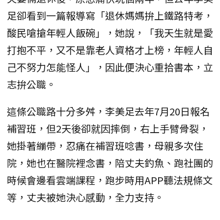
足卻看到一篇報導寫「退休媽媽拚上鐵路特考，
酸民嗆搶年輕人飯碗」，她說，「我天生就是愛
打抱不平，又不是靠老人資格才上榜，年輕人自
己不努力怎能怪人」，因此便決心重拾書本，立
志拚公職。
這條公職路十分多舛，李美足去年7月20日報名
補習班，但2天後卻就因摔倒，右上手臂骨裂，
她掛著繃帶，忍痛在補習班唸書，母親多次住
院，她也在醫院裡念書，陪丈夫釣魚、跑社團的
時候會邊看雲端課程，跑步時用APP聽法規條文
等，丈夫被她決心感動，全力支持。