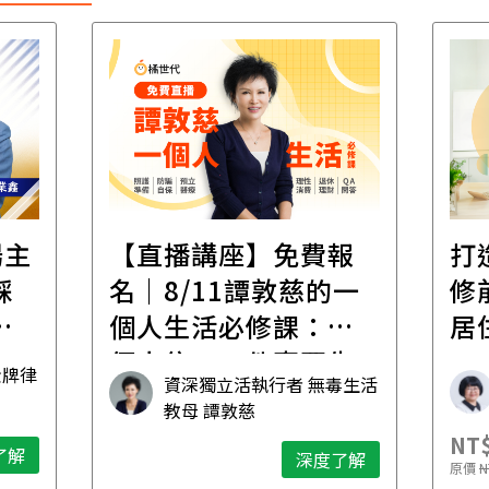
場主
【直播講座】免費報
打
踩
名｜8/11譚敦慈的一
修
職
個人生活必修課：一
居
個人住，五件事要先
金牌律
資深獨立活執行者 無毒生活
想清楚！
教母 譚敦慈
NT$
了解
深度了解
原價
N