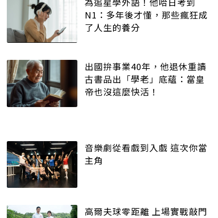
為追星學外語！他哈日考到
N1：多年後才懂，那些瘋狂成
了人生的養分
出國拚事業40年，他退休重讀
古書品出「學老」底蘊：當皇
帝也沒這麼快活！
音樂劇從看戲到入戲 這次你當
主角
高爾夫球零距離 上場實戰敲門