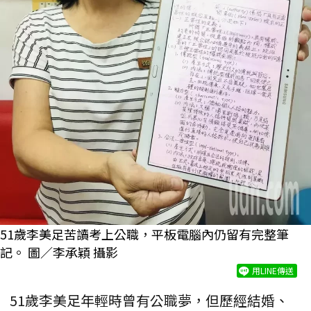
51歲李美足苦讀考上公職，平板電腦內仍留有完整筆
記。 圖／李承穎 攝影
用LINE傳送
51歲李美足年輕時曾有公職夢，但歷經結婚、