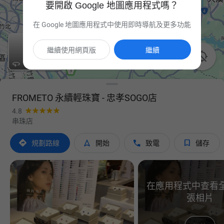
要開啟 Google 地圖應用程式嗎？
在 Google 地圖應用程式中使用即時導航及更多功能
繼續使用網頁版
繼續


FROMETO 永續輕珠寶 - 忠孝SOGO店
4.8
串珠店




規劃路線
開始
致電
儲存
在應用程式中查看全部
張相片