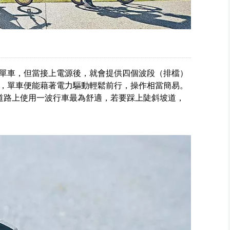
單車，但當接上電源後，就會提供四個波段（排檔）
，單車便能藉著電力驅動輕鬆前行，操作相當簡易。
平坦道路上使用一波行車最為舒適，若要踩上陡斜坡道，