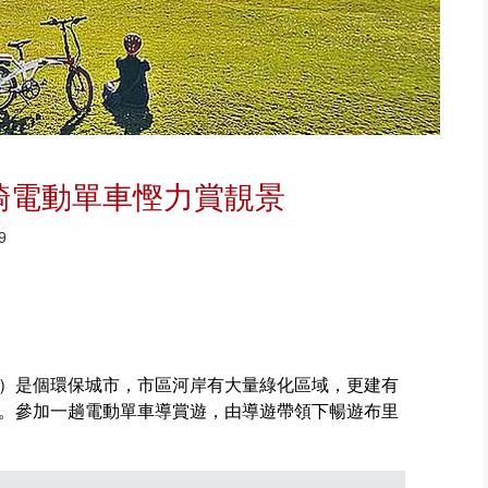
騎電動單車慳力賞靚景
9
ane）是個環保城市，市區河岸有大量綠化區域，更建有
。參加一趟電動單車導賞遊，由導遊帶領下暢遊布里