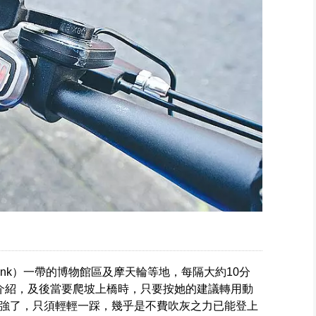
Bank）一帶的博物館區及摩天輪等地，每隔大約10分
前作介紹，及後當要爬坡上橋時，只要按她的建議轉用動
強了，只須輕輕一踩，幾乎是不費吹灰之力已能登上