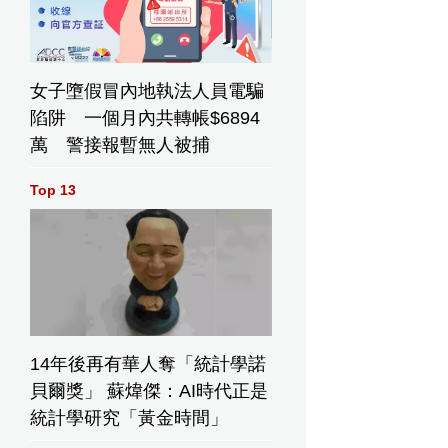
女子墮假冒內地執法人員電騙
陷阱 一個月內共轉帳$6894
萬 警接報暫無人被捕
Top 13
14年後再有華人奪「統計學諾
貝爾獎」 蘇煒傑：AI時代正是
統計學研究「黃金時間」