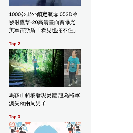
1000公里外鎖定航母 052D冷
發射鷹擊-20高清畫面首曝光
美軍宙斯盾「看見也攔不住」
Top 2
馬鞍山斜坡發現屍體 證為將軍
澳失蹤兩周男子
Top 3