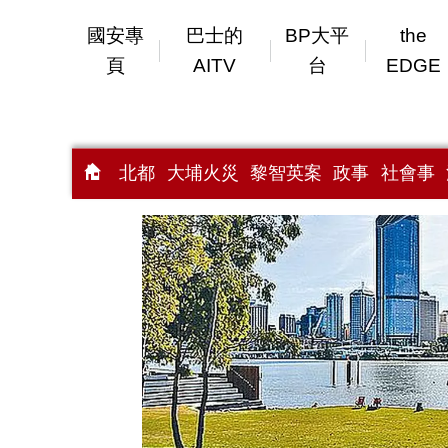
國安專
巴士的
BP大平
the
頁
AITV
台
EDGE
北都
大埔火災
黎智英案
政事
社會事