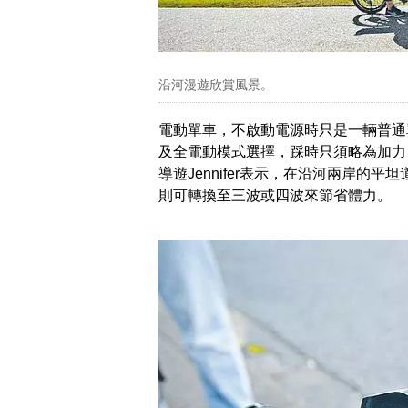
沿河漫遊欣賞風景。
電動單車，不啟動電源時只是一輛普通
及全電動模式選擇，踩時只須略為加力
導遊Jennifer表示，在沿河兩岸的
則可轉換至三波或四波來節省體力。