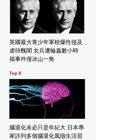
風景。
英國最大青少年軍校爆性侵及
虐待醜聞 女兵遭輪姦數小時
揭事件僅冰山一角
在公園看見澳洲野
Top 6
沿河兩岸有許多綠
車輕鬆
岩壁成為
生火雞。
地供市民休憩。
熱點。
腦退化未必只是年紀大 日本專
家詳列多個腦退化風險生活習