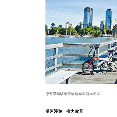
導遊帶領騎單車暢遊布里斯本市區。
沿河漫遊 省力賞景