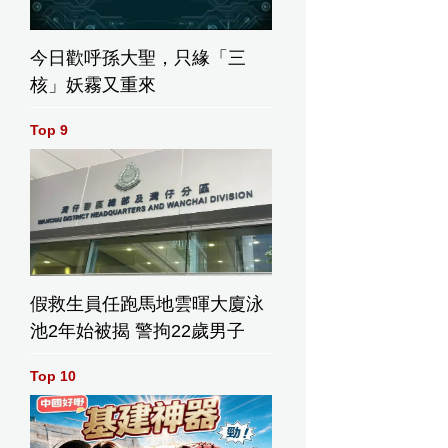
今日歡呼孫大聖，只緣「三
核」妖霧又重來
Top 9
假救生員任跑馬地雲暉大廈泳
池2年始被揭 警拘22歲男子
Top 10