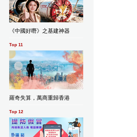
《中國好嘢》之基建神器
Top 11
羅奇失算，萬商重歸香港
Top 12