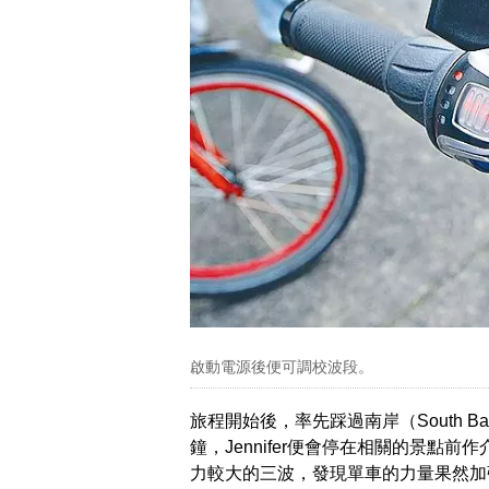
啟動電源後便可調校波段。
旅程開始後，率先踩過南岸（South 
鐘，Jennifer便會停在相關的景點
力較大的三波，發現單車的力量果然加