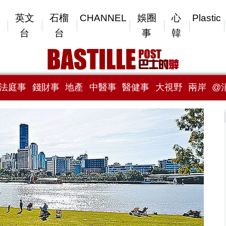
英文
石榴
CHANNEL
娛圈
心
Plastic
台
台
事
韓
法庭事
錢財事
地產
中醫事
醫健事
大視野
兩岸
@