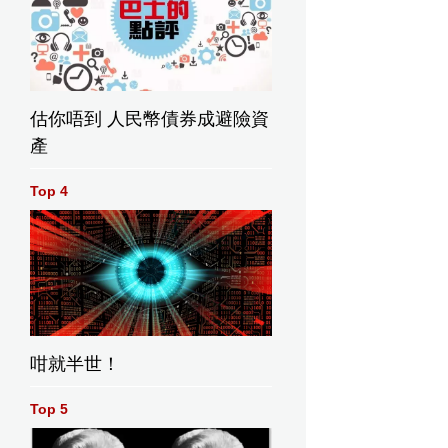
估你唔到 人民幣債券成避險資
產
Top 4
咁就半世！
Top 5