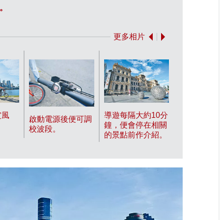
。
沿河漫遊欣賞
更多相片
賞風
導遊每隔大約10分
騎著電動單
啟動電源後便可調
鐘，便會停在相關
來到近郊。
校波段。
的景點前作介紹。