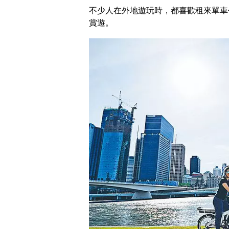
不少人在外地遊玩時，都喜歡租來單車
賞遊。