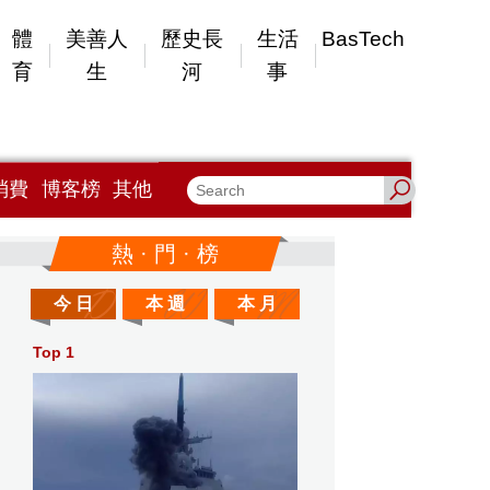
體
美善人
歷史長
生活
BasTech
育
生
河
事
消費
博客榜
其他
熱 · 門 · 榜
今 日
本 週
本 月
Top 1