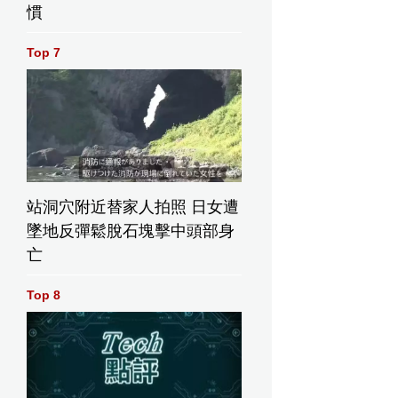
慣
Top 7
站洞穴附近替家人拍照 日女遭
墜地反彈鬆脫石塊擊中頭部身
亡
Top 8