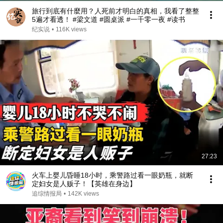
旅行到底有什麼用？人死前才明白的真相，我看了整整
5遍才看透！ #梁文道 #圆桌派 #一千零一夜 #读书
纪实说
•
116K views
27:23
火车上婴儿昏睡18小时，乘警路过看一眼奶瓶，就断
定妇女是人贩子！【英雄在身边】
追综情报局
•
142K views