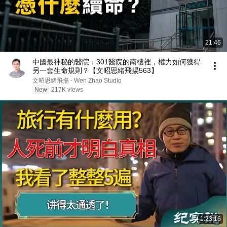
21:46
中國最神秘的醫院：301醫院的南樓裡，權力如何獲得
另一套生命規則？【文昭思緒飛揚563】
文昭思緒飛揚 - Wen Zhao Studio
New
217K views
1:23:16