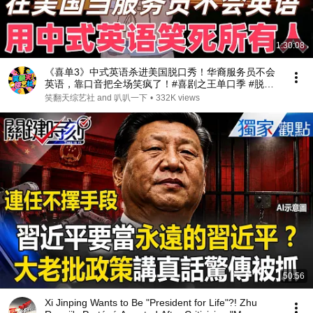
1:30:08
《喜单3》中式英语杀进美国脱口秀！华裔服务员不会
英语，靠口音把全场笑疯了！#喜剧之王单口季 #脱口
秀 #搞笑 #喜剧 #funny #综艺
笑翻天综艺社 and 叭叭一下
•
332K views
50:56
Xi Jinping Wants to Be "President for Life"?! Zhu