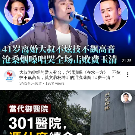
21:35
大叔为曾经的爱人登台，含泪演唱《在水一方》，不炫
技不飙高音，莫文蔚杨坤听的泪流满面！#费玉清 #任
柏儒 #天籁之战1 精华版 clip
SMG音乐频道
•
197K views