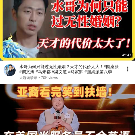
45:47
水哥为何只能过无性婚姻？天才的代价太大！#圆桌派
#窦文涛 #马未都 #梁文道 #马家辉 #圆桌派第八季
大咖访谈录
•
70K views