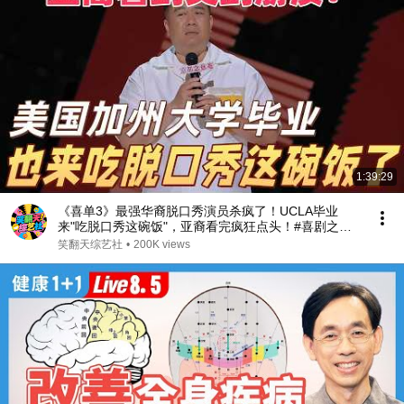
1:39:29
《喜单3》最强华裔脱口秀演员杀疯了！UCLA毕业
来"吃脱口秀这碗饭"，亚裔看完疯狂点头！#喜剧之王
单口季 #脱口秀 #搞笑 #喜剧 #funny #综艺
笑翻天综艺社
•
200K views