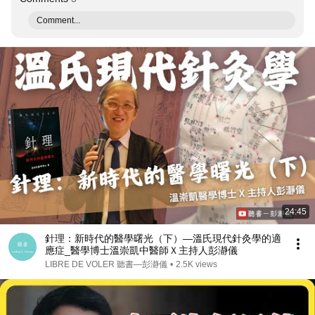
Comment...
24:45
針理：新時代的醫學曙光（下）—溫氏現代針灸學的適
應症_醫學博士溫崇凱中醫師Ｘ主持人彭瀞儀
LIBRE DE VOLER 聽書—彭瀞儀
•
2.5K views