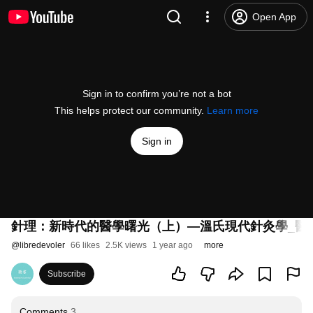
Open App
Sign in to confirm you’re not a bot
This helps protect our community.
Learn more
Sign in
針理：新時代的醫學曙光（上）—溫氏現代針灸學_醫學
@
libredevoler
66 likes
2.5K views
1 year ago
more
Subscribe
Comments
3