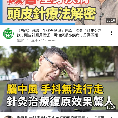
29:16
《自然》雜誌「生物全息律」理論，證實了頭皮針功
效，頭皮針應用廣泛，可治療很多疾病，分爲四類，中
樞神經系統，精神障礙，疼痛與感覺異常，外感與內臟
健康1+1 · 直播
•
14K views
功能失調。| （2023.08.05）健康1+1 · 直播
18:19
腦中風 手抖無法行走 針灸治療復原效果驚人｜ 溫崇凱