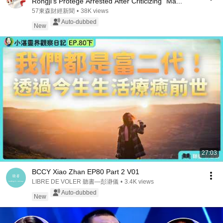
Rongji's Protégé Arrested After Criticizing "Ma...
57東森財經新聞
•
38K views
Auto-dubbed
New
27:03
BCCY Xiao Zhan EP80 Part 2 V01
LIBRE DE VOLER 聽書—彭瀞儀
•
3.4K views
Auto-dubbed
New