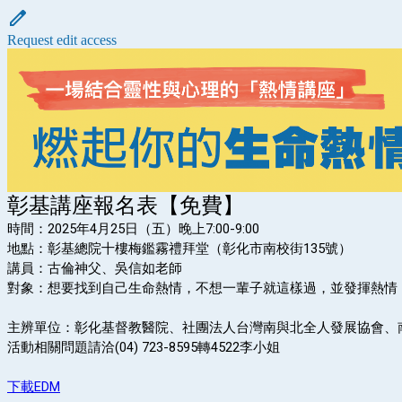
Request edit access
彰基講座報名表【免費】
時間：2025年4月25日（五）晚上7:00-9:00
地點：彰基總院十樓梅鑑霧禮拜堂（
彰化市南校街135號）
講員：古倫神父、吳信如老師
對象：想要找到自己生命熱情，不想一輩子就這樣過，並發揮熱情
主辨單位：彰化基督教醫院、社團法人台灣南與北全人發展協會、
活動相關問題請洽(04) 723-8595轉4522李小姐
下載EDM