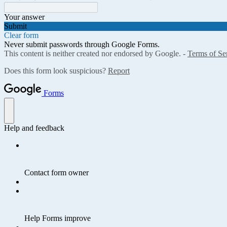
Your answer
Submit
Clear form
Never submit passwords through Google Forms.
This content is neither created nor endorsed by Google. -
Terms of Se
Does this form look suspicious?
Report
Forms
Help and feedback
Contact form owner
Help Forms improve