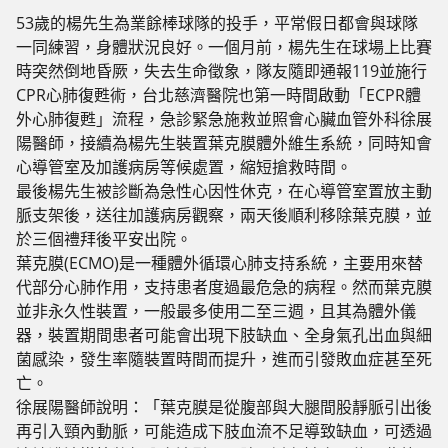
53歲的楊先生為業餘棒球隊的投手，平常假日都會與球隊
一同練習，身體狀況良好。一個月前，楊先生在球場上比賽
時突然倒地昏厥，失去生命徵象，隊友隨即通報119並施行
CPR心肺復甦術，台北慈濟醫院也第一時間啟動「ECPR體
外心肺復甦」流程，急診緊急施救並照會心臟血管外科徐展
陽醫師，接續為楊先生裝置葉克膜體外維生系統，同時知會
心導管室及加護病房等候處置，縮短搶救時間。
最後楊先生被診斷為急性心因性休克，在心導管室置放主動
脈支架後，送往加護病房觀察，兩天後順利移除葉克膜，並
於三個禮拜後平安出院。
葉克膜(ECMO)是一種體外循環心肺支持系統，主要用來替
代部分心肺作用，支持患者度過最危急的病程。然而葉克膜
並非永久性裝置，一般最多使用二至三週，且其為體外儀
器，裝置期間患者可能會出現下肢缺血、全身氣孔出血與細
菌感染，發生率隨裝置時間而提升，進而引發敗血症甚至死
亡。
徐展陽醫師說明：「葉克膜是從腹部與大腿間股靜脈引出後
再引入頸內動脈，可能造成下肢血流不足導致缺血，可透過