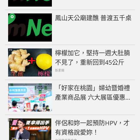
鳳山天公廟建醮 普渡五千桌
PR
檸檬加它，堅持一週大肚腩
不見了，重新回到45公斤
新素簡
「好家在桃園」婦幼暨婚禮
產業商品展 六大展區優惠登
場
PR
伴侶和妳一起預防HPV，才
有資格說愛妳！