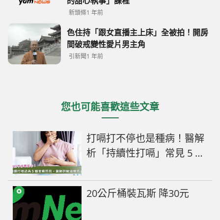
的甜心執事」課程
新頭條
1 年前
色住持「跟女直播主上床」全被拍！開房
間破戒變性愛片男主角
引新聞
1 年前
您也可能喜歡這些文章
打嗝打不停也是種病！醫解
析「持續性打嗝」常見 5 種
胃疾病及 4 種止嗝藥物
20公斤桶裝瓦斯 降30元