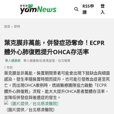
RSS申
登
請
入
首頁
即時
葉克膜非萬能，併發症恐奪命！ECPR
體外心肺復甦提升OHCA存活率
華人健康網
華人健康網/記者黃曼瑩／台北報導
1 年前
葉克膜並非萬能，裝置期間患者可能會出現下肢缺血與細菌
感染，發生率隨裝置時間而提升，也可能引發敗血症甚至死
亡。而出現OHCA案例時，透過醫療團隊協力啟動「ECPR
體外心肺復甦」流程，能大大提升OHCA患者整體存活率，
並降低併發症與後遺症的發生。
（圖片提供／台北慈濟醫院）