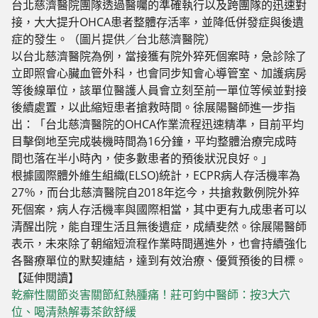
台北慈濟醫院團隊透過醫囑的準確執行以及跨團隊的迅速對
接，大大提升OHCA患者整體存活率，並降低併發症與後遺
症的發生。（圖片提供／台北慈濟醫院）
以台北慈濟醫院為例，當接獲有院外猝死個案時，急診除了
立即照會心臟血管外科，也會同步知會心導管室、加護病房
等後線單位，該單位醫護人員會立刻至前一單位等候並對接
後續處置，以此縮短患者搶救時間。徐展陽醫師進一步指
出：「台北慈濟醫院的OHCA作業流程迅速精準，目前平均
目擊倒地至完成裝機時間為16分鐘，平均整體治療完成時
間也落在半小時內，使多數患者的預後狀況良好。」
根據國際體外維生組織(ELSO)統計，ECPR病人存活機率為
27％，而台北慈濟醫院自2018年迄今，共搶救數例院外猝
死個案，病人存活機率與國際相當，其中更有九成患者可以
清醒出院，能自理生活且無後遺症，成績斐然。徐展陽醫師
表示，未來除了朝縮短流程作業時間邁進外，也會持續強化
各醫療單位的默契連結，達到有效治療、優質預後的目標。
【延伸閱讀】
乾癬性關節炎害關節紅熱腫痛！莊可鈞中醫師：按3大穴
位、喝清熱解毒茶飲舒緩