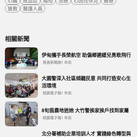
心臟
敗血症
縮短
治療
心因性休克
醫療
搶救
醫護人員
相關新聞
伊甸攜手長榮航空 助偏鄉遲緩兒勇敢飛行
慈善新聞網
1 年前
大園警深入社區傾聽民意 共同打造安心生
活環境
桃園電子報
1 年前
8旬翁農地迷途 大竹警挨家挨戶找到家屬
桃園電子報
1 年前
北分署補助企業培訓人才 實踐綠色轉型與