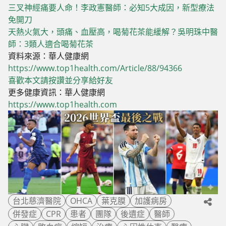
三叉神經痛要人命！李政憲醫師：必知5大成因，新型療法
免開刀
天熱火氣大，頭痛、血壓高，喝菊花茶能緩解？吳明珠中醫
師：3類人適合喝菊花茶
資料來源：華人健康網
https://www.top1health.com/Article/88/94366
喜歡本文請按讚並分享給好友
更多健康資訊：華人健康網
https://www.top1health.com
台北慈濟醫院
OHCA
葉克膜
加護病房
併發症
CPR
患者
團隊
後遺症
醫師