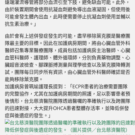
遠端灌流導管將部分血流引至下肢，避免缺血可能。此外，
由於裝置期間會使用抗凝血劑避免導出血液凝固，但使用後
可能會發生體內出血，此時便需要停止抗凝血劑使用並輔以
抗生素治療。」
由於會有上述併發症發生的可能，盡早移除葉克膜是醫療團
隊最主要的目標。因此在加護病房期間，將由心臟血管外科
醫師召集專業醫療團隊，成員包括加護病房主治醫師、心臟
血管科醫師、護理師、體外循環師，分別負責藥物調整、心
臟超音波檢查、腳踝脈搏測量與理學檢查以及葉克膜降轉測
試，團隊每日同步所有資訊，由心臟血管外科醫師確認是否
能夠移除葉克膜。
加護病房曾珮瑜護理長提到：「ECPR患者的治療需要團隊
的完整協作，尤其在加護病房期間的照護，足以影響患者預
後情形，台北慈濟醫院團隊透過醫囑的準確執行以及跨團隊
的迅速對接，大大提升OHCA患者整體存活率，並降低併發
症與後遺症的發生。」