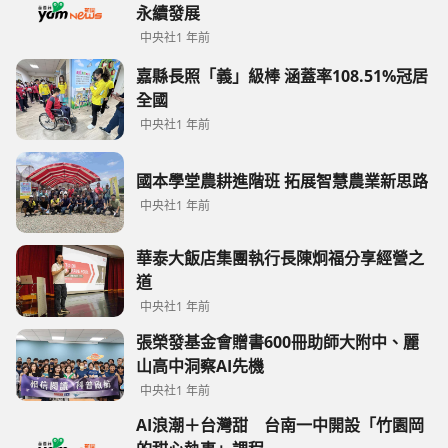
永續發展
中央社
1 年前
嘉縣長照「義」級棒 涵蓋率108.51%冠居
全國
中央社
1 年前
國本學堂農耕進階班 拓展智慧農業新思路
中央社
1 年前
華泰大飯店集團執行長陳炯福分享經營之
道
中央社
1 年前
張榮發基金會贈書600冊助師大附中、麗
山高中洞察AI先機
中央社
1 年前
AI浪潮＋台灣甜 台南一中開設「竹園岡