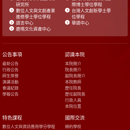
研究所
際博士學位學程
數位人文與文創產業
台灣人文創新學士學
進修學士學位學程
位學程
語言中心
華語中心
鹿鳴文化資產中心
公告事項
認識本院
最新公告
本院簡介
行政公告
院長簡介
師生榮譽
副院長簡介
演講活動
本院教師
會議紀錄
歷任院長
學報公告
歷任副院長
行政人員
本院位置
特色課程
國際交流
數位人文與資訊應用學分學程
締約學校