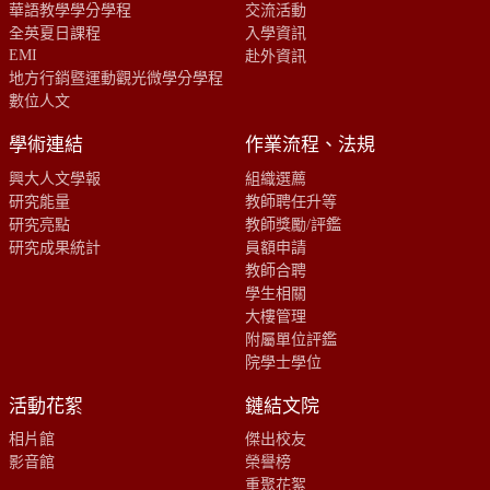
華語教學學分學程
交流活動
全英夏日課程
入學資訊
EMI
赴外資訊
地方行銷暨運動觀光微學分學程
數位人文
學術連結
作業流程、法規
興大人文學報
組織選薦
研究能量
教師聘任升等
研究亮點
教師獎勵/評鑑
研究成果統計
員額申請
教師合聘
學生相關
大樓管理
附屬單位評鑑
院學士學位
活動花絮
鏈結文院
相片館
傑出校友
影音館
榮譽榜
重聚花絮