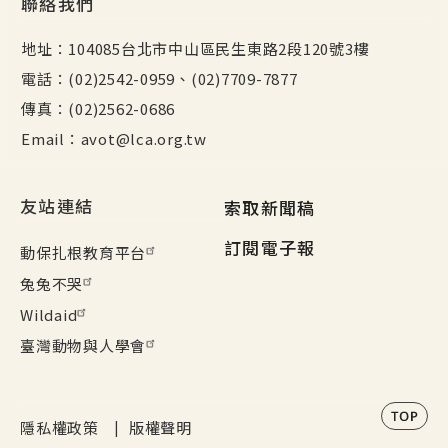
聯絡我們
地址：104085台北市中山區民生東路2段120號3樓
電話：(02)2542-0959、(02)7709-7877
傳真：(02)2562-0686
Email：avot@lca.org.tw
頁尾其他選單
友站連結
索取新聞稿
訂閱電子報
動保扎根教育平台
兔兔不哭
Wildaid
臺灣動物與人學會
政策
隱私權政策
版權聲明