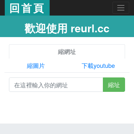
回首頁
歡迎使用 reurl.cc
縮網址
縮圖片
下載youtube
縮址