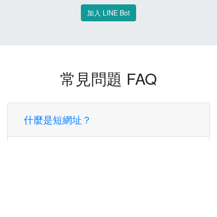
加入 LINE Bot
常見問題 FAQ
什麼是短網址？
短網址是一種將長網址轉換成簡短網址的服
務，讓您可以更方便地分享連結。
使用短網址有什麼好處？