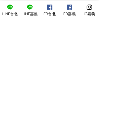
LINE台北
LINE嘉義
FB台北
FB嘉義
IG嘉義
尋俠堂
電話：05-2273-705
地址：
嘉義市光彩街248巷9號
嘉義店
E-mail：
service@sunshine-town.com
近期活動
門市營業時間：週三～週日 (13:00～
22:00 )
場地租借
小酒館供餐時段：13:00～21:00
小酒
館
公休日：週ㄧ、周二
線上報名