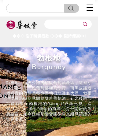
◆❖◇ 浩子精選酒款
◇
❖
◆
限時優惠中 !
勃根地
Burgundy
勃根地，世界公認的頂級葡萄酒產區，這裡寸
土寸金，每一粒葡萄都極其珍貴，而黑皮諾這
個嬌貴的葡萄品種也因勃根地聲名大噪，勃根
地從羅馬時期就開始釀造葡萄酒，到之後的熙
篤會影響，勃根地的"Climat"逐漸完整，這
個"Terroir 風土"概念的前輩，從一開始的酒
農語言，如今已經是聯合國教科文組織認證的
世界遺產。