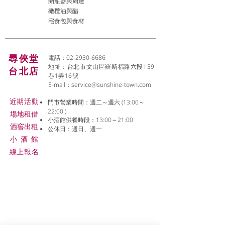
開瓶器與周邊
橄欖油與醋
宅食包與食材
尋俠堂
電話：02-2930-6686
地址：台北市文山區羅斯福路六段159
台北店
巷1弄16號
E-mail：
service@sunshine-town.com
近期活動
門市營業時間：週二～週六 (13:00～
22:00 )
場地租借
小酒館供餐時段：13:00～21:00
​酒窖出租
公休日：週日、週一
小酒
館
線上報名