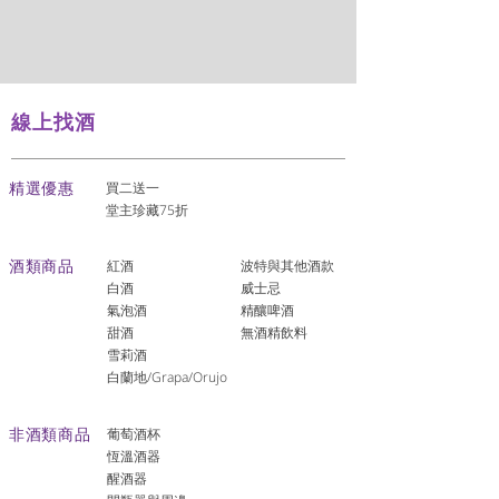
線上找酒
​精選優惠
買二送一
堂主珍藏75折
酒類商品
紅酒
波特與其他酒款
白酒
威士忌
氣泡酒
精釀啤酒
​甜酒
​無酒精飲料
雪莉酒
白蘭地/Grapa/Orujo
非酒類商品
葡萄酒杯
恆溫酒器
醒酒器