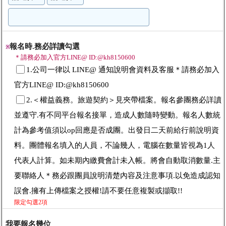
報名時.務必詳讀勾選
※
＊請務必加入官方LINE@ ID:@kh8150600
1.公司一律以 LINE@ 通知說明會資料及客服＊請務必加入
官方LINE@ ID:@kh8150600
2.＜權益義務。旅遊契約＞見夾帶檔案。報名參團務必詳讀
並遵守.有不同平台報名接單，造成人數隨時變動。報名人數統
計為參考值須以op回應是否成團。出發日二天前給行前說明資
料。團體報名填入的人員，不論幾人，電腦在數量皆視為1人
代表人計算。如未期內繳費會計未入帳。將會自動取消數量.主
要聯絡人＊務必跟團員說明清楚內容及注意事項.以免造成認知
誤會.擁有上傳檔案之授權!請不要任意複製或擷取!!
限定勾選2項
我要報名幾位