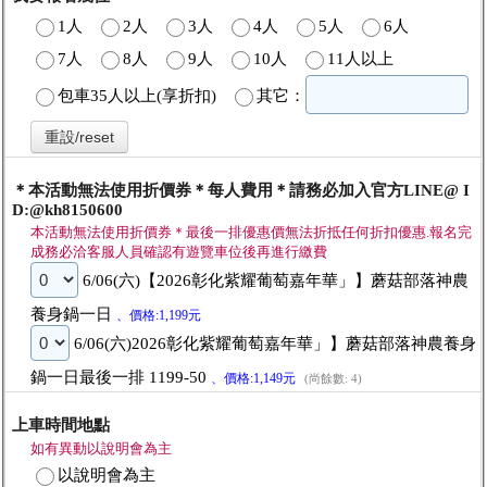
1人
2人
3人
4人
5人
6人
7人
8人
9人
10人
11人以上
包車35人以上(享折扣)
其它：
重設/reset
＊本活動無法使用折價券＊每人費用＊請務必加入官方LINE@ I
D:@kh8150600
本活動無法使用折價券＊最後一排優惠價無法折抵任何折扣優惠.報名完
成務必洽客服人員確認有遊覽車位後再進行繳費
6/06(六)【2026彰化紫耀葡萄嘉年華」】蘑菇部落神農
養身鍋一日
、價格:1,199元
6/06(六)2026彰化紫耀葡萄嘉年華」】蘑菇部落神農養身
鍋一日最後一排 1199-50
、價格:1,149元
(尚餘數: 4)
上車時間地點
如有異動以說明會為主
以說明會為主