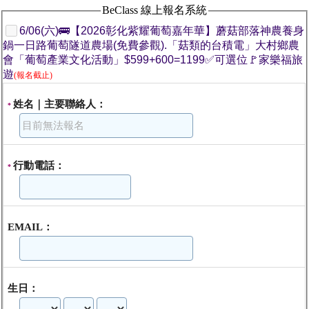
BeClass 線上報名系統
6/06(六)🚌【2026彰化紫耀葡萄嘉年華】蘑菇部落神農養身
鍋一日路葡萄隧道農場(免費參觀).「菇類的台積電」大村鄉農
會「葡萄產業文化活動」$599+600=1199✅可選位🚩家樂福旅
遊
(報名截止)
姓名｜主要聯絡人：
*
行動電話：
*
EMAIL：
生日：