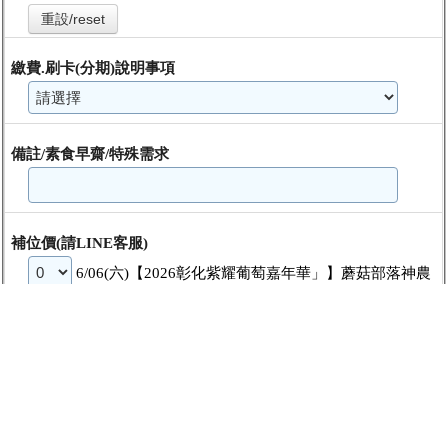
重設/reset
繳費.刷卡(分期)說明事項
備註/素食早齋/特殊需求
補位價(請LINE客服)
6/06(六)【2026彰化紫耀葡萄嘉年華」】蘑菇部落神農
養身鍋一日 補位價
、價格:999元
第二人以上及團體報名填表處
§ 請點此處填寫
第二人以上及團體報名填表處
資料
※承辦人其他活動