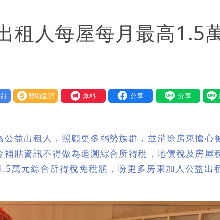
」：不像被害人
出租人每屋每月最高1.5
局」！網朝聖翻車文笑了
分
口 防北京滲透供應鏈
必勝：時間久看出睿智
好
贊助壹蘋
我要爆料
可能籠罩4縣市
風雨最大
為公益出租人，照顧更多弱勢族群，並消除房東擔心
2人身體卻僵硬」
金補貼資訊不得做為追溯綜合所得稅，地價稅及房屋
1.5萬元綜合所得稅免稅額，盼更多房東加入公益出
明恐發陸警
身影曝 網驚覺不對