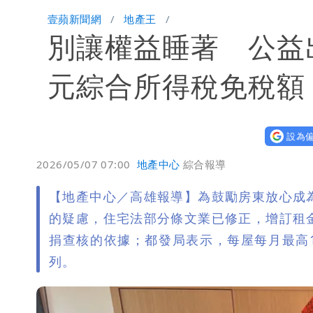
慈濟遭詐10億！律師看聲明揪「3點怪
壹蘋新聞網
地產王
別讓權益睡著 公益
藍昔狂譙擋疫苗 慈濟真變「世紀大騙
川普出重手！禁中國機器人、逆變器進
元綜合所得稅免稅額
慈濟被騙10億！陳時中一語成讖 王
設為偏
白海豚路徑「搖擺」 暴風圈估擦沿岸！
2026/05/07 07:00
地產中心
綜合報導
白海豚4個關鍵時間點！專家：明晚起
【地產中心／高雄報導】為鼓勵房東放心成
老公外遇修復內幕！欣西亞曬牽手照「
的疑慮，住宅法部分條文業已修正，增訂租
捐查核的依據；都發局表示，每屋每月最高
白海豚最快下午海警！大雨襲7縣市 
列。
97萬網紅「肥大叔」驚傳猝逝！最後