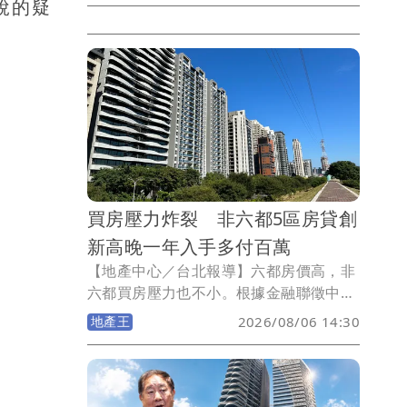
稅的疑
備查制度上路至今，新北市各行政區的
「待售餘屋量」與「累計銷售率」。數據
顯示，新北市全區待售餘屋量已突破1萬8
千戶，其中淡水、三重、林口等重劃區推
案重鎮的賣壓最為顯著，土城、五股的累
計銷售率則雙雙突破8成。
買房壓力炸裂 非六都5區房貸創
新高晚一年入手多付百萬
【地產中心／台北報導】六都房價高，非
六都買房壓力也不小。根據金融聯徵中心
2026年Q1新增房貸資料統計，非六都15
地產王
2026/08/06 14:30
個縣市當中，包括新竹縣、苗栗縣、彰化
縣、嘉義縣及嘉義市，五個縣市平均房貸
金額同步創下歷史新高！房價與房貸壓
力，均為非六都地區中名列前茅！其中，