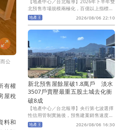
【地產中心／台北報導】2026年下半年雙
北預售市場規模兩極化，百億以上指標案
與50億元以下中小案並立。信義代銷童莉
地產王
2026/08/06 22:10
婷指出，百億大案憑區域亮點與品牌力衝
高房價、賣長期價值；中小案則以小坪
數、低首付催買氣，搶攻首購現金流，
「百億大案仰賴區域亮點、品牌實力與大
型社區規劃，提升產品稀有性與長期持有
價值，支撐高基期房價；50億元以下的中
；而公
小型個案則著重小坪數、低首付，以資金
彈性換取購屋可行性，提高買方進場意
願。」
新北預售屋餘屋破1.8萬戶 淡水
所有權
3507戶賣壓最重五股土城去化衝
房屋稅
破8成
【地產中心／台北報導】央行第七波選擇
性信用管制實施後，預售建案銷售速度明
資料和
顯放緩，進而推升預售市場的待售餘屋
地產王
2026/08/06 16:30
量。永慶房產集團盤點2021年7月預售屋