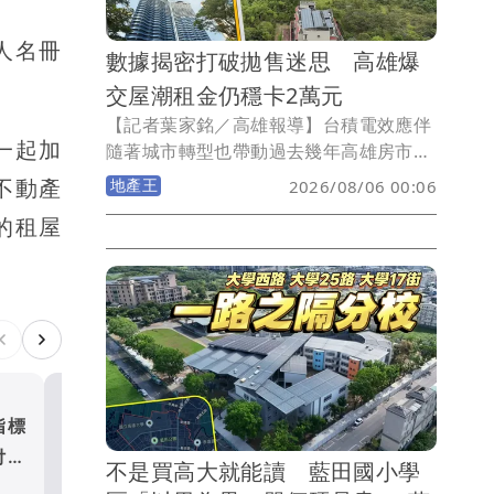
人名冊
數據揭密打破拋售迷思 高雄爆
交屋潮租金仍穩卡2萬元
【記者葉家銘／高雄報導】台積電效應伴
一起加
隨著城市轉型也帶動過去幾年高雄房市買
氣，然而隨著央行信用管制導致交易動能
不動產
地產王
2026/08/06 00:06
出現大幅衰退，當房仲統計全台將面臨大
的租屋
交屋潮來臨，高雄租金效應能否支撐，就
數據而言房東可以鬆一口氣！《壹蘋新聞
網》統計2023-2026年高雄屋齡2年內新
成屋過戶、大樓出租戶數與租金發現，所
謂的龐大交屋潮與出租潮均呈現走揚，但
近3年租金行情維持在中位數2-2.1萬元盤
整，整體市場呈現相對樂觀態勢。
指標
新北預售屋餘屋破1.8萬戶 
付搶
3507戶賣壓最重五股土城去
不是買高大就能讀 藍田國小學
破8成
地產王