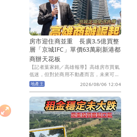
房貸壓力最高的是新竹縣，Q1平均房貸
來到史上新高達1347萬元，增壓幅度也居
冠，晚一年入手就要多負擔131萬元！苗
栗縣負擔也明顯增壓，晚一年同樣多負擔
逾百萬元！
房市迎住商並重 長廣3.5億買整
層「京城IFC」單價63萬刷新港都
商辦天花板
【記者葉家銘／高雄報導】高雄房市買氣
低迷，但對於商用不動產而言，未來可能
如同雨後春筍般一棟棟的出現，而且單價
地產王
2026/08/06 12:04
可能不斷邁向新高！今日上午長廣股份有
限公司發出重訊，以總價約3.495億元，
購入農16特區京城集團位於凹子底森林公
園首排，位於30樓商辦「京城IFC」，含9
個車位每個車位312.2萬元，總面積
547.34坪，換算每坪成交單價63萬元，直
接改寫高雄商辦單價新高紀錄。