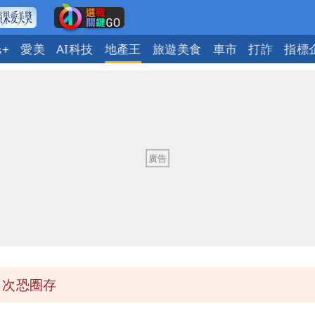
愛美
AI科技
地產王
旅遊美食
車市
打詐
指標
s+
明恐發陸警
身影曝 網驚覺不對
1次恐圈存