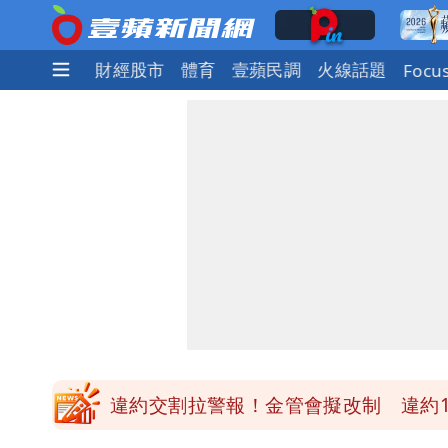
社會
國際
財經股市
體育
壹蘋民調
火線話題
Focu
白海豚最快下午海警！大雨襲7縣市 
97萬網紅「肥大叔」驚傳猝逝！最後
違約交割拉警報！金管會擬改制 違約