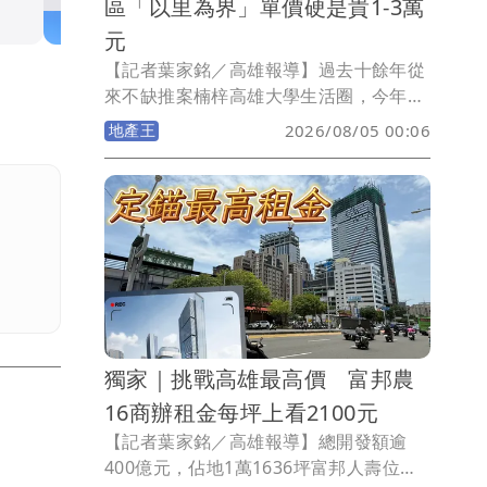
區「以里為界」單價硬是貴1-3萬
元
【記者葉家銘／高雄報導】過去十餘年從
來不缺推案楠梓高雄大學生活圈，今年8
月迎來區內第2所小學藍田國小，該校屬
地產王
2026/08/05 00:06
全國首座全鋼構小學，建設經費10.7億
元，佔地2.95公頃，國小有48班，115學
年度招收25班，共計475人；非營利幼兒
園2班學生40人；公托3班學生60人，因
高雄大學屬房市熱區，在台積電效應後吸
引許多科技新貴進駐，而藍田國小校舍剛
完工招生，也吸引許多家長慕名而來，但
《壹蘋新聞網》提醒並非高雄大學重劃區
內均可就讀藍田國小，須屬藍田里才符合
獨家｜挑戰高雄最高價 富邦農
資格，若屬中興與中和里則為援中國小學
區。
16商辦租金每坪上看2100元
【記者葉家銘／高雄報導】總開發額逾
400億元，佔地1萬1636坪富邦人壽位於