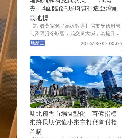
豐」4面臨路3房均質打造亞灣耐
震地標
【記者葉家銘／高雄報導】房市受信用管
制及限貸令影響，成交量大減，為提升買
氣，市場充斥著琳琅滿目行銷手法，然而
地產王
2026/08/07 00:06
對購屋族而言，買房非買菜，如何將預算
放在對的標的物，地段是否具獨特性，產
品力能否保值抗跌，更重要的建商品牌能
否禁得起時間淬鍊，才是購屋依據。在高
雄建商中主打「量少質精」嵩豐建設，延
續過去推案特點，首跨南高雄就選在亞灣
「萬家福量販光華店」旁，推出大樓成屋
案「旭嵩豐」，基地4面臨路，單層4戶均
邊間，九宮格結構搭配日本住友制震，戶
雙北預售市場M型化 百億指標
數單純、最適規模、頂規建材，購屋一次
案拚長期價值小案主打低首付搶
到位。
首購