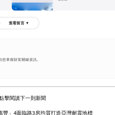
查看留言 ▼
助您掌握財富關鍵資訊。
點擊閱讀下一則新聞
嵩豐」4面臨路3房均質打造亞灣耐震地標