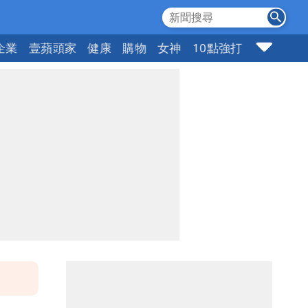
企業
壹蘋頭家
健康
購物
女神
10點強打