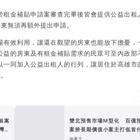
於租金補貼申請案審查完畢後皆會提供公益出租
房東無須再額外提出申請。
場有效利用，讓還在觀望的房東也能放下擔憂，
公益的房東及有租金補貼需求的民眾可至內政部
以一同加入公益出租人的行列，讓居住於高雄市
義。
旭嵩
雙北預售市場M型化 百億
灣耐
案拚長期價值小案主打低首
首購
地產王