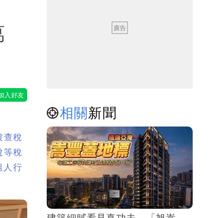
萬
享
相關
新聞
被查稅
稅等稅
租人行
建築細膩看見真功夫 「旭嵩