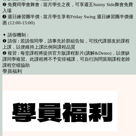
❷ 免費同學會舞會 : 當月學生之夜，可享週五Sunny Side舞會免費
入場
➌ 週日練習團半價 : 當月學生享有Friday Swing 週日練習團半價優
惠 (12:00-15:00)
✦ 請假機制 :
❶ 請假 : 若請假同學，請事先於群組告知，可找代課朋友於課程
上課，以便維持上課比例與課程品質
❷ 複習 : 每堂課程將提供官方版課程影片(講解&Demo)，以便缺
課同學複習。此課程將不予安排補課，可自行詢問當期課程老師
課程空檔協助
學員福利