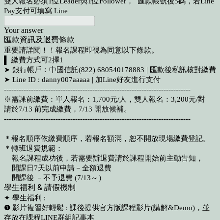
雙人報名必須1位Leader與1位Follower， 匯款帳號後5碼，若Line
Pay支付可填寫 Line
Your answer
匯款資訊及退費條款
重要請詳閱！！報名課程即視為同意以下條款。
▌ 繳費方式可2擇1
➤ 銀行帳戶：中國信託(822) 680540178883 | 匯款後私訊核對繳費
➤ Line ID : danny007aaaaa | 加Line好友進行支付
----------------------------------------------------------------------------
※需課前繳費：單人報名：1,700元/人，雙人報名：3,200元/對
請於7/13 前完成繳費，7/13 開放候補。
----------------------------------------------------------------------------
＊報名順序依繳費順序，若報名額滿，恕不開放現場繳費登記。
＊轉班退費規範：
報名課程成功後，若需要辦退費請於課程開始前主動告知，
開課日7天以前申請－全額退費
開課後 －不予退費 (7/13～）
學生福利 & 請假機制
✦ 學生福利 :
❶ 影片複習好輕鬆 : 課後提供官方版課程影片(講解&Demo)，並
存放在課程LINE群組記事本