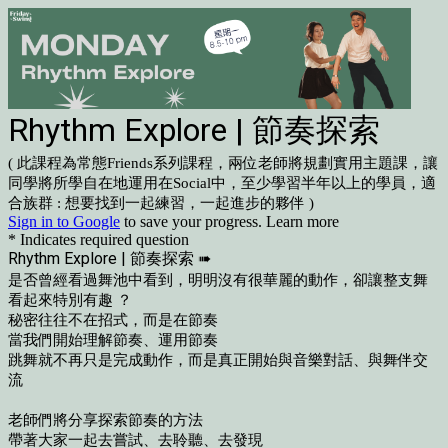
Rhythm Explore | 節奏探索
( 此課程為常態Friends系列課程，
兩位老師將規劃實用主題課，讓
同學將所學自在地運用在Social中，至少學習半年以上的學員，適
合族群 : 想要找到一起練習，一起進步的夥伴 )
Sign in to Google
to save your progress.
Learn more
* Indicates required question
Rhythm Explore | 節奏探索 ➠
是否曾經看過舞池中看到，明明沒有很華麗的動作，卻讓整支舞
看起來特別有趣 ？
秘密往往不在招式，而是在節奏
當我們開始理解節奏、運用節奏
跳舞就不再只是完成動作，而是真正開始與音樂對話、與舞伴交
流
老師們將分享探索節奏的方法
帶著大家一起去嘗試、去聆聽、去發現