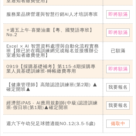
室通知者繳費使用】
服務業品牌營運與智慧行銷AI人才培訓專班
即將額滿
⭐週五上午-喜樂油畫【粵、國雙語專班】
即將額滿
No.2
Excel × AI 智慧資料處理與自動化流程實務
班【限已於在職訓練網完成報名並接獲辦公
已額滿
室通知者繳費使用】
0919【採購基礎補考】第115-4期採購專
即將額滿
業人員基礎訓練班-轉帳繳費專用
【健康管理師】高階認證訓練班(第2期) ▲
我要報名
確定開班▲
經濟部iPAS - AI應用規劃師(中級)認證訓練
我要報名
班-假日班(第1期)▲確定開班
週六下午幼兒足球體適能NO.12(3.5-5歲)
備取中