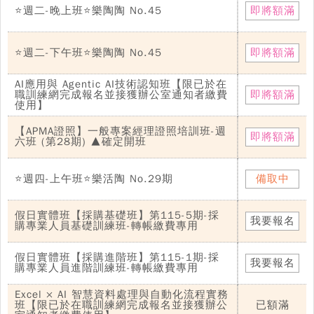
⭐週二-晚上班⭐樂陶陶 No.45
即將額滿
⭐週二-下午班⭐樂陶陶 No.45
即將額滿
AI應用與 Agentic AI技術認知班【限已於在
職訓練網完成報名並接獲辦公室通知者繳費
即將額滿
使用】
【APMA證照】一般專案經理證照培訓班-週
即將額滿
六班 (第28期) ▲確定開班
⭐週四-上午班⭐樂活陶 No.29期
備取中
假日實體班【採購基礎班】第115-5期-採
我要報名
購專業人員基礎訓練班-轉帳繳費專用
假日實體班【採購進階班】第115-1期-採
我要報名
購專業人員進階訓練班-轉帳繳費專用
Excel × AI 智慧資料處理與自動化流程實務
班【限已於在職訓練網完成報名並接獲辦公
已額滿