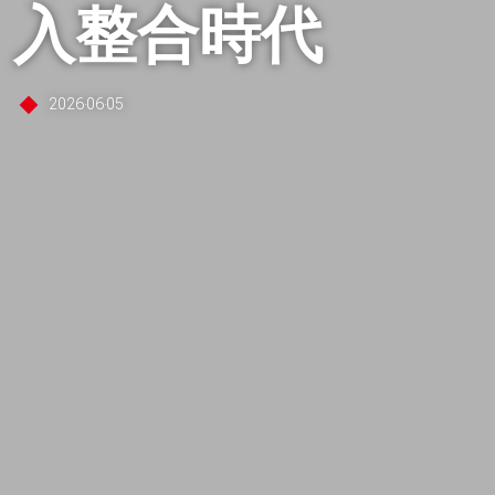
入整合時代
2026‧06‧05