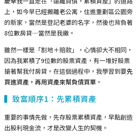
慶幸我一直走在「遠離負債，累積資產」的道路
上，如今早已經搬離老公寓，住進重劃區公園旁
的新家，當然是登記老婆的名字，然後也背負著
8位數房貸─當然是我繳。
雖然一樣是「割地＋賠款」，心情卻大不相同，
因為我累積了9位數的股票資產，有一堆好股票
搶著幫我付房貸。在這個過程中，我學習到要
先
買進資產，再用資產來幫負債買單
。
▍致富順序1：先累積資產
重要的事情先做，先存股票累積資產，早點創造
出股利現金流，才是改變人生的契機。