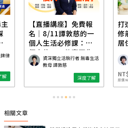
遺
報
打造安心住的家｜裝
財
一
修前必懂！住到老的
產
一
居住規劃全攻略
先
毒生活
林黛羚
NT$2,900
NT$
深度了解
了解
原價
NT$5,600
原價
N
相關文章