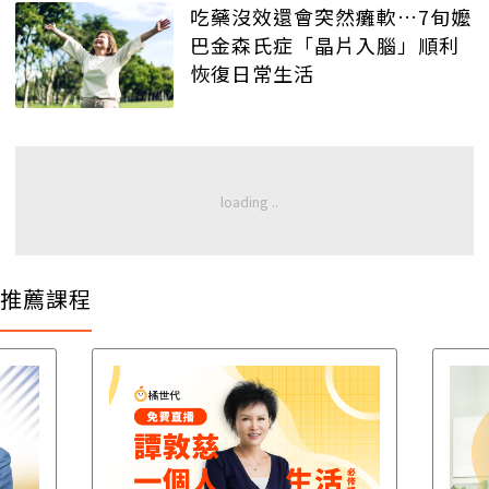
吃藥沒效還會突然癱軟…7旬嬤
巴金森氏症「晶片入腦」順利
恢復日常生活
推薦課程