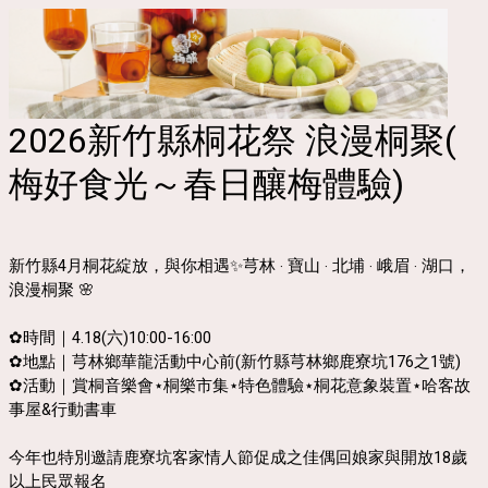
2026新竹縣桐花祭 浪漫桐聚(
梅好食光～春日釀梅體驗)
新竹縣4月桐花綻放，與你相遇✨芎林 ‧ 寶山 ‧ 北埔 ‧ 峨眉 ‧ 湖口，
浪漫桐聚 🌸
✿時間｜4.18(六)10:00-16:00
✿地點｜
芎林
鄉華龍活動中心前
(新竹縣芎林鄉鹿寮坑176之1號)
✿活動｜賞桐音樂會⋆桐樂市集⋆特色體驗⋆桐花意象裝置⋆哈客故
事屋&行動書車
今年也特別
邀請鹿寮坑客家情人節促成之佳偶回娘家與開放18
歲
以上民眾報名