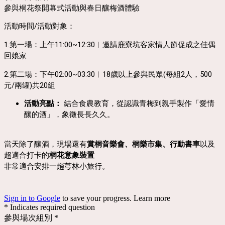
參與桐花祭開幕式活動與春日釀梅酒體驗
活動時間/活動對象：
1.第一場：上午11:00~12:30︱邀請鹿寮坑客家情人節促成之佳偶
回娘家
2.第二場：下午02:00~03:30︱18歲以上參與民眾(每組2人，500
元/兩罐)共20組
活動亮點：
結合食農教育，從認識青梅到親手製作「愛情
釀的酒」，象徵長長久久。
當天除了釀酒，現場還有
賞桐音樂會、桐樂市集、行動書車
以及
超適合打卡的
桐花意象裝置
非常適合安排一趟芎林小旅行。
Sign in to Google
to save your progress.
Learn more
* Indicates required question
參與場次組別
*