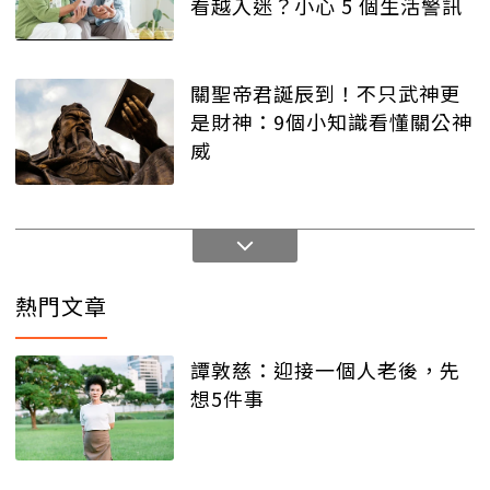
看越入迷？小心 5 個生活警訊
關聖帝君誕辰到！不只武神更
是財神：9個小知識看懂關公神
威
熱門文章
譚敦慈：迎接一個人老後，先
想5件事