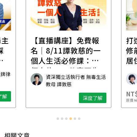
場主
【直播講座】免費報
打
踩
名｜8/11譚敦慈的一
修
職
個人生活必修課：一
居
個人住，五件事要先
金牌律
資深獨立活執行者 無毒生活
想清楚！
教母 譚敦慈
NT$
了解
深度了解
原價
N
相關文章