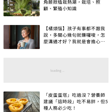
角蕨掀植栽熱潮，栽培、照
顧、繁殖小知識
【橘煩惱】孩子有事都不跟我
說，多關心幾句就嫌囉唆，怎
麼溝通才好？我就是會擔心
啊……
「皮蛋蛋塔」吃過沒？營養師
建議「這時段」吃不易胖，但5
種人務必少吃！