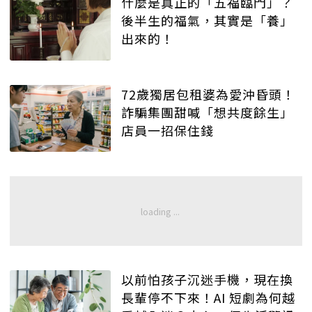
什麼是真正的「五福臨門」？
後半生的福氣，其實是「養」
出來的！
72歲獨居包租婆為愛沖昏頭！
詐騙集團甜喊「想共度餘生」
店員一招保住錢
以前怕孩子沉迷手機，現在換
長輩停不下來！AI 短劇為何越